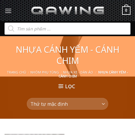
0
Tìm
kiếm
sản
phẩm
NHỰA CÁNH YẾM - CÁNH
CHIM
TRANG CHỦ
/
NHÓM PHỤ TÙNG
/
NHỰA XE - DÀN ÁO
/
NHỰA CÁNH YẾM -
CÁNH CHIM
LỌC