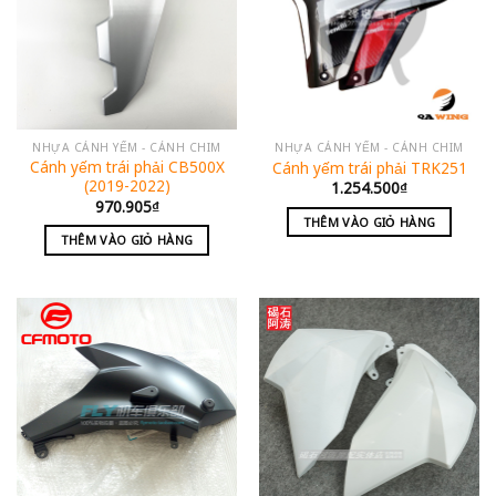
NHỰA CÁNH YẾM - CÁNH CHIM
NHỰA CÁNH YẾM - CÁNH CHIM
Cánh yếm trái phải CB500X
Cánh yếm trái phải TRK251
(2019-2022)
1.254.500
₫
970.905
₫
THÊM VÀO GIỎ HÀNG
THÊM VÀO GIỎ HÀNG