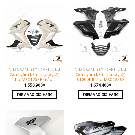
NHỰA CÁNH YẾM - CÁNH CHIM
NHỰA CÁNH YẾM - CÁNH CHIM
Cánh yếm kèm mỏ cày độ
Cánh yếm kèm mỏ cày độ
cho MSX125SF mẫu 2
S1000RR cho MSX125SF
1.550.900
₫
1.674.400
₫
THÊM VÀO GIỎ HÀNG
THÊM VÀO GIỎ HÀNG