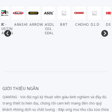
VIC
AR -
ARASHI
ARROW
ASDL
BRT
CHOHO
D.I.D
DE
AUSTIN
OIL
RACING
SEAL
GIỚI THIỆU NGẮN
QAWING - Với đội ngũ kỹ thuật viên giàu kinh nghiệm và đầy đủ
trang thiết bị hiện đại, chúng tôi cam kết mang đến cho quý
khách những dịch vụ chất lượng - đáp ứng mọi nhu cầu sửa chữa