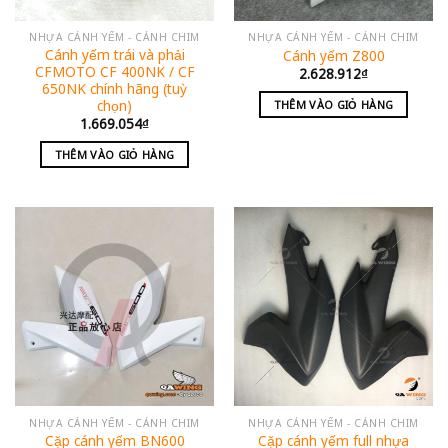
NHỰA CÁNH YẾM - CÁNH CHIM
NHỰA CÁNH YẾM - CÁNH CHIM
Cánh yếm trái và phải
Cánh yếm Z800
CFMOTO CF 400NK / CF
2.628.912
₫
650NK chính hãng (tuỳ
chọn)
THÊM VÀO GIỎ HÀNG
1.669.054
₫
THÊM VÀO GIỎ HÀNG
NHỰA CÁNH YẾM - CÁNH CHIM
NHỰA CÁNH YẾM - CÁNH CHIM
Cặp cánh yếm full nhựa
Cặp cánh yếm BN600