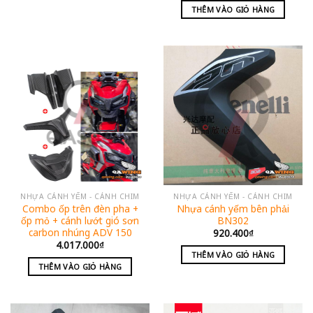
THÊM VÀO GIỎ HÀNG
NHỰA CÁNH YẾM - CÁNH CHIM
NHỰA CÁNH YẾM - CÁNH CHIM
Combo ốp trên đèn pha +
Nhựa cánh yếm bên phải
ốp mỏ + cánh lướt gió sơn
BN302
carbon nhúng ADV 150
920.400
₫
4.017.000
₫
THÊM VÀO GIỎ HÀNG
THÊM VÀO GIỎ HÀNG