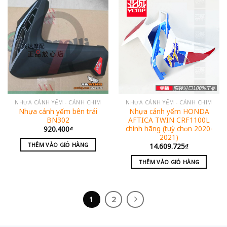
NHỰA CÁNH YẾM - CÁNH CHIM
NHỰA CÁNH YẾM - CÁNH CHIM
Nhựa cánh yếm bên trái
Nhựa cánh yếm HONDA
BN302
AFTICA TWIN CRF1100L
chính hãng (tuỳ chọn 2020-
920.400
₫
2021)
THÊM VÀO GIỎ HÀNG
14.609.725
₫
THÊM VÀO GIỎ HÀNG
1
2