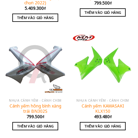
chọn 2022)
799.500
₫
5.409.300
₫
THÊM VÀO GIỎ HÀNG
THÊM VÀO GIỎ HÀNG
NHỰA CÁNH YẾM - CÁNH CHIM
NHỰA CÁNH YẾM - CÁNH CHIM
Cánh yếm hông bình xăng
Cánh yếm KAWASAKI
trái BN302S
KLX150
799.500
₫
493.480
₫
THÊM VÀO GIỎ HÀNG
THÊM VÀO GIỎ HÀNG