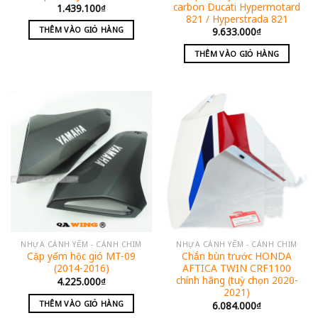
carbon Ducati Hypermotard
1.439.100
₫
821 / Hyperstrada 821
THÊM VÀO GIỎ HÀNG
9.633.000
₫
THÊM VÀO GIỎ HÀNG
NHỰA CÁNH YẾM - CÁNH CHIM
NHỰA CÁNH YẾM - CÁNH CHIM
Cặp yếm hộc gió MT-09
Chắn bùn trước HONDA
(2014-2016)
AFTICA TWIN CRF1100
chính hãng (tuỳ chọn 2020-
4.225.000
₫
2021)
THÊM VÀO GIỎ HÀNG
6.084.000
₫