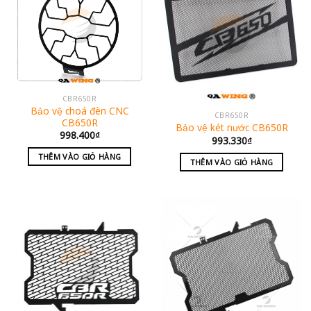
CBR650R
Bảo vệ choá đèn CNC
CBR650R
CB650R
Bảo vệ két nước CB650R
998.400
₫
993.330
₫
THÊM VÀO GIỎ HÀNG
THÊM VÀO GIỎ HÀNG