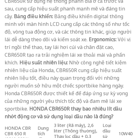
CBR650R sử dụng hệ thống phanh đĩa ở cả trước và
sau, cung cấp hiệu suất phanh mạnh mẽ và đáng tin
cậy.
Bảng điều khiển:
Bảng điều khiển digital thông
minh với màn hình LCD cung cấp các thông số như tốc
độ, vòng tua động cơ, và các thông tin khác, giúp người
lái dễ dàng theo dõi và kiểm soát xe.
Ergonomics:
Với vị
trí ngồi thể thao, tay lái hơi cúi và chân đặt cao,
CBR650R tạo ra trải nghiệm lái xe thoải mái và phấn
khích.
Hiệu suất nhiên liệu:
Nhờ công nghệ tiết kiệm
nhiên liệu của Honda, CBR650R cung cấp hiệu suất
nhiên liệu tốt, điều này quan trọng đối với những
người muốn sở hữu một chiếc sportbike hàng ngày.
Honda CBR650R được thiết kế để đáp ứng sự kỳ vọng
của những người yêu thích tốc độ và đam mê lái xe
sportbike.
HONDA CBR650R thay bao nhiêu lít dầu
nhớt động cơ và sử dụng loại dầu nào là đúng?
3 liter (Rã máy), 2,6
Loại
HONDA CBR
Dung
liter (Thông thường),
dầu
CBR 650 R
tích
10W40
Thay lọc dầu + 0,3
sử