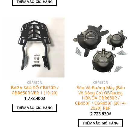
THÊM VÀO GIỎ HÀNG
CBR650R
CBR650R
BAGA SAU ĐỘ CB650R /
Bảo Vệ Bưởng Máy (Bảo
CBR650R VER 1 (19-20)
Vệ Động Cơ) GBRacing
HONDA CBR650R /
1.778.400
₫
CB650F / CBR650F (2014-
2020) REP
THÊM VÀO GIỎ HÀNG
2.723.630
₫
THÊM VÀO GIỎ HÀNG