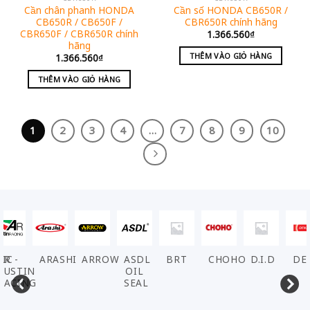
Cần chân phanh HONDA
Cần số HONDA CB650R /
CB650R / CB650F /
CBR650R chính hãng
CBR650F / CBR650R chính
1.366.560
₫
hãng
THÊM VÀO GIỎ HÀNG
1.366.560
₫
THÊM VÀO GIỎ HÀNG
1
2
3
4
…
7
8
9
10
VIC
AR -
ARASHI
ARROW
ASDL
BRT
CHOHO
D.I.D
DE
AUSTIN
OIL
RACING
SEAL