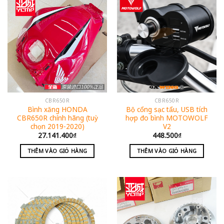
CBR650R
CBR650R
Bình xăng HONDA
Bộ cổng sạc tẩu, USB tích
CBR650R chính hãng (tuỳ
hợp đo bình MOTOWOLF
chọn 2019-2020)
V2
27.141.400
₫
448.500
₫
THÊM VÀO GIỎ HÀNG
THÊM VÀO GIỎ HÀNG