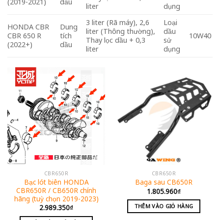
(2019-2021)
dầu
liter
dụng
3 liter (Rã máy), 2,6
Loại
HONDA CBR
Dung
liter (Thông thường),
dầu
CBR 650 R
tích
10W40
Thay lọc dầu + 0,3
sử
(2022+)
dầu
liter
dụng
CBR650R
CBR650R
Bạc lót biên HONDA
Baga sau CB650R
CBR650R / CB650R chính
1.805.960
₫
hãng (tuỳ chọn 2019-2023)
THÊM VÀO GIỎ HÀNG
2.989.350
₫