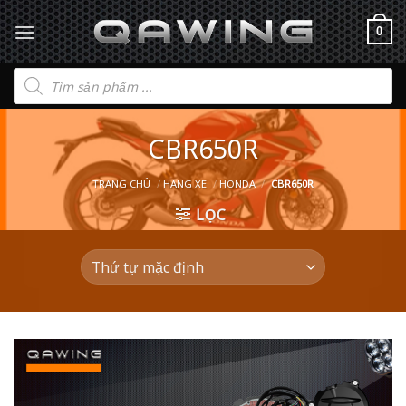
0
Tìm
kiếm
sản
phẩm
CBR650R
TRANG CHỦ
/
HÃNG XE
/
HONDA
/
CBR650R
LỌC