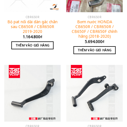
CBR650R
CBR650R
Bộ pat nối dài dàn gác chân
Bơm nước HONDA
sau CB650R / CBR650R
CB650R / CBR650R /
2019-2020
CB650F / CBR650F chính
hãng (2018-2020)
1.164.800
₫
5.694.000
₫
THÊM VÀO GIỎ HÀNG
THÊM VÀO GIỎ HÀNG
CBR650R
CBR650R