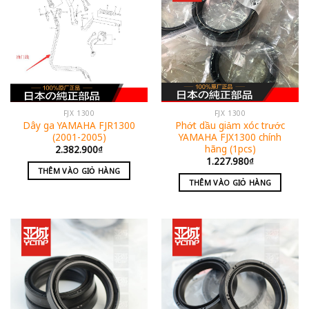
FJX 1300
FJX 1300
Dây ga YAMAHA FJR1300
Phớt dầu giảm xóc trước
(2001-2005)
YAMAHA FJX1300 chính
hãng (1pcs)
2.382.900
₫
1.227.980
₫
THÊM VÀO GIỎ HÀNG
THÊM VÀO GIỎ HÀNG