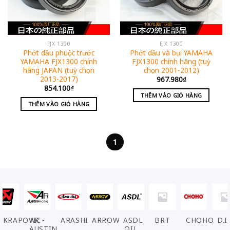
FJX 1300
FJX 1300
Phớt dầu phuộc trước
Phớt dầu và bụi YAMAHA
YAMAHA FJX1300 chính
FJX1300 chính hãng (tuỳ
hãng JAPAN (tuỳ chọn
chọn 2001-2012)
2013-2017)
967.980
₫
854.100
₫
THÊM VÀO GIỎ HÀNG
THÊM VÀO GIỎ HÀNG
1
AKRAPOVIC
AR -
ARASHI
ARROW
ASDL
BRT
CHOHO
D.I
AUSTIN
OIL