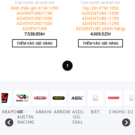
1290 SUPER ADVENTURE
1290 SUPER ADVENTURE
Kính chắn gió KTM 1290
Tay côn KTM 1050
ADVENTURE/1190
ADVENTURE /1090
ADVENTURE/1090
ADVENTURE /1190
ADVENTURE/1050
ADVENTURE /1290
ADVENTURE
ADVENTURE (chính hãng)
7.538.856
₫
4.009.525
₫
THÊM VÀO GIỎ HÀNG
THÊM VÀO GIỎ HÀNG
1
AKRAPOVIC
AR -
ARASHI
ARROW
ASDL
BRT
CHOHO
D.I
AUSTIN
OIL
RACING
SEAL