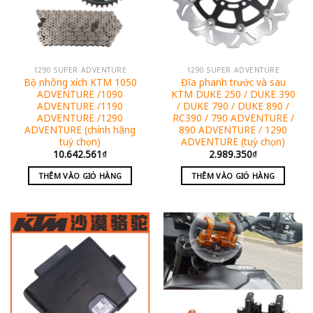
1290 SUPER ADVENTURE
1290 SUPER ADVENTURE
Bộ nhông xích KTM 1050
Đĩa phanh trước và sau
ADVENTURE /1090
KTM DUKE 250 / DUKE 390
ADVENTURE /1190
/ DUKE 790 / DUKE 890 /
ADVENTURE /1290
RC390 / 790 ADVENTURE /
ADVENTURE (chính hãng
890 ADVENTURE / 1290
tuỳ chọn)
ADVENTURE (tuỳ chọn)
10.642.561
₫
2.989.350
₫
THÊM VÀO GIỎ HÀNG
THÊM VÀO GIỎ HÀNG