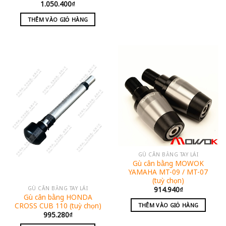
1.050.400
₫
THÊM VÀO GIỎ HÀNG
GÙ CÂN BẰNG TAY LÁI
Gù cân bằng MOWOK
YAMAHA MT-09 / MT-07
(tuỳ chọn)
GÙ CÂN BẰNG TAY LÁI
914.940
₫
Gù cân bằng HONDA
CROSS CUB 110 (tuỳ chọn)
THÊM VÀO GIỎ HÀNG
995.280
₫