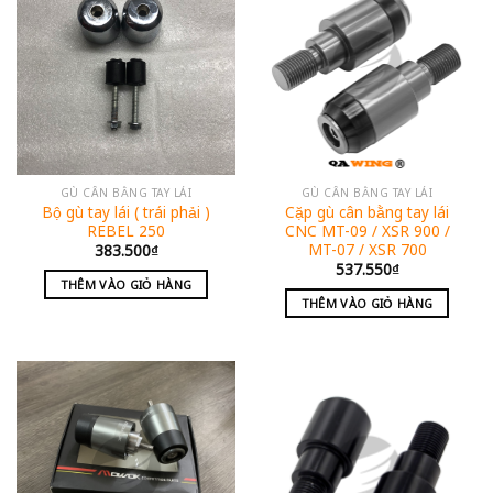
GÙ CÂN BẰNG TAY LÁI
GÙ CÂN BẰNG TAY LÁI
Bộ gù tay lái ( trái phải )
Cặp gù cân bằng tay lái
REBEL 250
CNC MT-09 / XSR 900 /
MT-07 / XSR 700
383.500
₫
537.550
₫
THÊM VÀO GIỎ HÀNG
THÊM VÀO GIỎ HÀNG