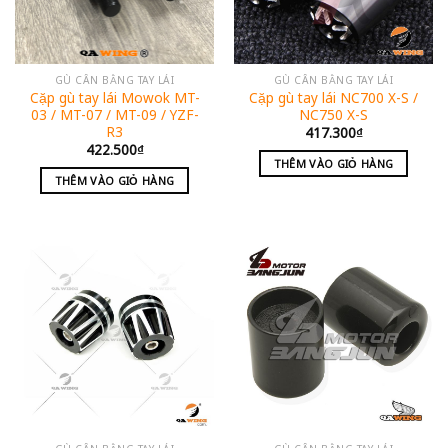
GÙ CÂN BẰNG TAY LÁI
GÙ CÂN BẰNG TAY LÁI
Cặp gù tay lái Mowok MT-
Cặp gù tay lái NC700 X-S /
03 / MT-07 / MT-09 / YZF-
NC750 X-S
R3
417.300
₫
422.500
₫
THÊM VÀO GIỎ HÀNG
THÊM VÀO GIỎ HÀNG