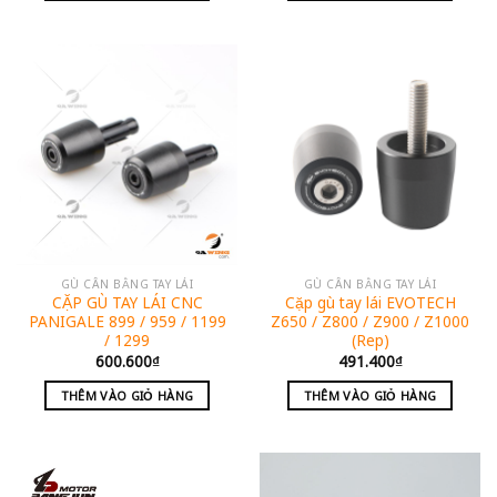
GÙ CÂN BẰNG TAY LÁI
GÙ CÂN BẰNG TAY LÁI
CẶP GÙ TAY LÁI CNC
Cặp gù tay lái EVOTECH
PANIGALE 899 / 959 / 1199
Z650 / Z800 / Z900 / Z1000
/ 1299
(Rep)
600.600
₫
491.400
₫
THÊM VÀO GIỎ HÀNG
THÊM VÀO GIỎ HÀNG