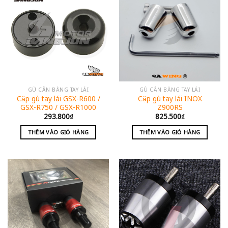
GÙ CÂN BẰNG TAY LÁI
GÙ CÂN BẰNG TAY LÁI
Cặp gù tay lái GSX-R600 /
Cặp gù tay lái INOX
GSX-R750 / GSX-R1000
Z900RS
293.800
₫
825.500
₫
THÊM VÀO GIỎ HÀNG
THÊM VÀO GIỎ HÀNG