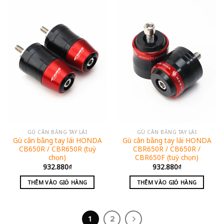
GÙ CÂN BẰNG TAY LÁI
GÙ CÂN BẰNG TAY LÁI
Gù cân bằng tay lái HONDA
Gù cân bằng tay lái HONDA
CB650R / CBR650R (tuỳ
CBR650R / CB650R /
chọn)
CBR650F (tuỳ chọn)
932.880
₫
932.880
₫
THÊM VÀO GIỎ HÀNG
THÊM VÀO GIỎ HÀNG
1
2