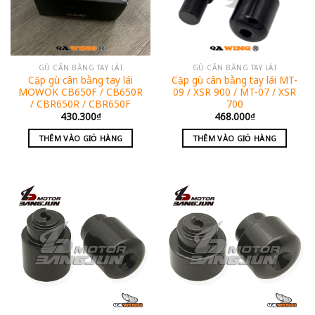
GÙ CÂN BẰNG TAY LÁI
GÙ CÂN BẰNG TAY LÁI
Cặp gù cân bằng tay lái
Cặp gù cân bằng tay lái MT-
MOWOK CB650F / CB650R
09 / XSR 900 / MT-07 / XSR
/ CBR650R / CBR650F
700
430.300
₫
468.000
₫
THÊM VÀO GIỎ HÀNG
THÊM VÀO GIỎ HÀNG