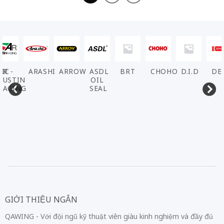
VIC
AR -
ARASHI
ARROW
ASDL
BRT
CHOHO
D.I.D
DE
AUSTIN
OIL
RACING
SEAL
GIỚI THIỆU NGẮN
QAWING - Với đội ngũ kỹ thuật viên giàu kinh nghiệm và đầy đủ