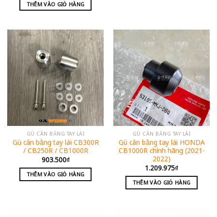
THÊM VÀO GIỎ HÀNG
GÙ CÂN BẰNG TAY LÁI
GÙ CÂN BẰNG TAY LÁI
Gù cân bằng tay lái CB300R
Gù cân bằng tay lái HONDA
/ CB250R / CB1000R
CB1000R chính hãng (2021-
2022)
903.500
₫
1.209.975
₫
THÊM VÀO GIỎ HÀNG
THÊM VÀO GIỎ HÀNG