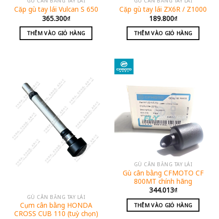
GÙ CÂN BẰNG TAY LÁI
GÙ CÂN BẰNG TAY LÁI
Cặp gù tay lái Vulcan S 650
Cặp gù tay lái ZX6R / Z1000
365.300
₫
189.800
₫
THÊM VÀO GIỎ HÀNG
THÊM VÀO GIỎ HÀNG
GÙ CÂN BẰNG TAY LÁI
Gù cân bằng CFMOTO CF
800MT chính hãng
344.013
₫
GÙ CÂN BẰNG TAY LÁI
Cụm cân bằng HONDA
THÊM VÀO GIỎ HÀNG
CROSS CUB 110 (tuỳ chọn)