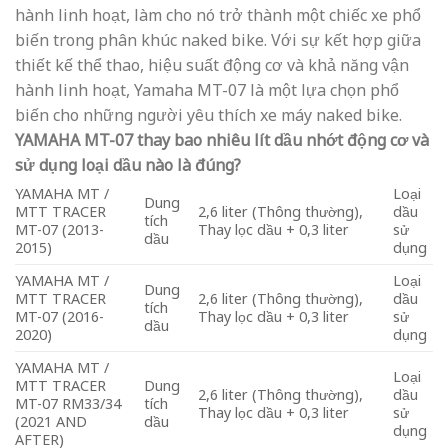
hành linh hoạt, làm cho nó trở thành một chiếc xe phổ
biến trong phân khúc naked bike. Với sự kết hợp giữa
thiết kế thể thao, hiệu suất động cơ và khả năng vận
hành linh hoạt, Yamaha MT-07 là một lựa chọn phổ
biến cho những người yêu thích xe máy naked bike.
YAMAHA MT-07 thay bao nhiêu lít dầu nhớt động cơ và
sử dụng loại dầu nào là đúng?
YAMAHA MT /
Loại
Dung
MTT TRACER
2,6 liter (Thông thường),
dầu
tích
MT-07 (2013-
Thay lọc dầu + 0,3 liter
sử
dầu
2015)
dụng
YAMAHA MT /
Loại
Dung
MTT TRACER
2,6 liter (Thông thường),
dầu
tích
MT-07 (2016-
Thay lọc dầu + 0,3 liter
sử
dầu
2020)
dụng
YAMAHA MT /
Loại
MTT TRACER
Dung
2,6 liter (Thông thường),
dầu
MT-07 RM33/34
tích
Thay lọc dầu + 0,3 liter
sử
(2021 AND
dầu
dụng
AFTER)