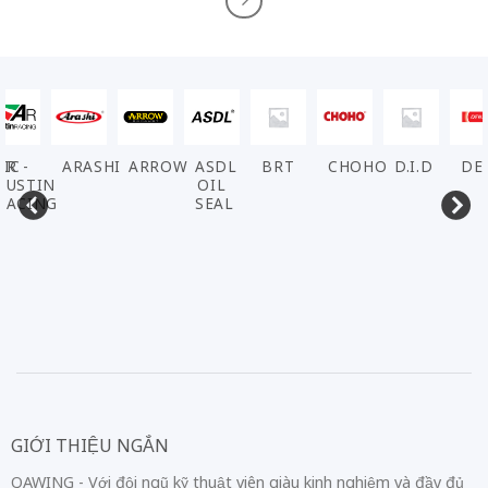
VIC
AR -
ARASHI
ARROW
ASDL
BRT
CHOHO
D.I.D
DE
AUSTIN
OIL
RACING
SEAL
GIỚI THIỆU NGẮN
QAWING - Với đội ngũ kỹ thuật viên giàu kinh nghiệm và đầy đủ