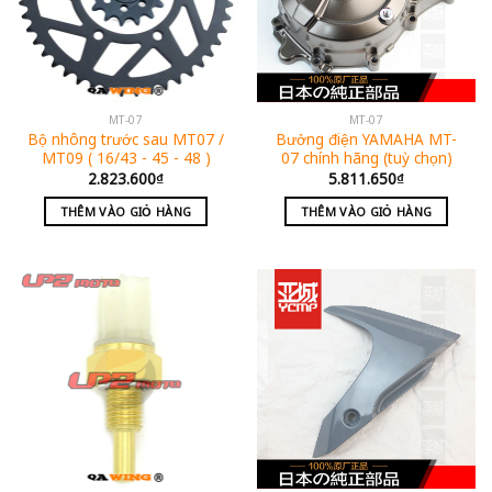
MT-07
MT-07
Bộ nhông trước sau MT07 /
Bưởng điện YAMAHA MT-
MT09 ( 16/43 - 45 - 48 )
07 chính hãng (tuỳ chọn)
2.823.600
₫
5.811.650
₫
THÊM VÀO GIỎ HÀNG
THÊM VÀO GIỎ HÀNG