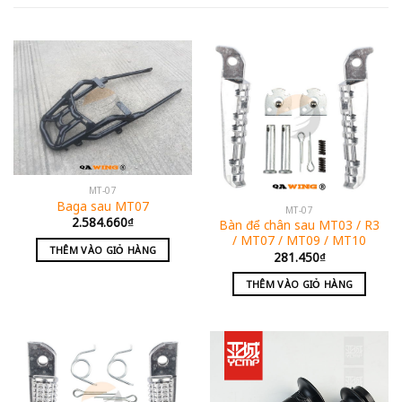
MT-07
Baga sau MT07
MT-07
2.584.660
₫
Bàn để chân sau MT03 / R3
/ MT07 / MT09 / MT10
THÊM VÀO GIỎ HÀNG
281.450
₫
THÊM VÀO GIỎ HÀNG