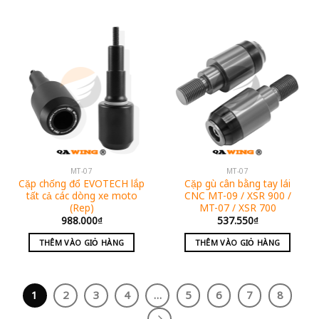
MT-07
MT-07
Cặp chống đổ EVOTECH lắp
Cặp gù cân bằng tay lái
tất cả các dòng xe moto
CNC MT-09 / XSR 900 /
(Rep)
MT-07 / XSR 700
988.000
₫
537.550
₫
THÊM VÀO GIỎ HÀNG
THÊM VÀO GIỎ HÀNG
1
2
3
4
…
5
6
7
8