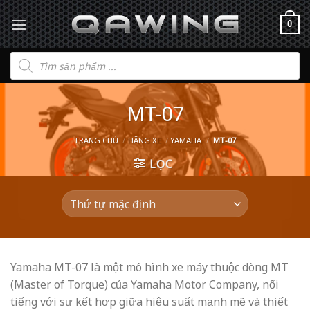
0
Tìm
kiếm
sản
phẩm
MT-07
TRANG CHỦ
/
HÃNG XE
/
YAMAHA
/
MT-07
LỌC
Yamaha MT-07 là một mô hình xe máy thuộc dòng MT
(Master of Torque) của Yamaha Motor Company, nổi
tiếng với sự kết hợp giữa hiệu suất mạnh mẽ và thiết