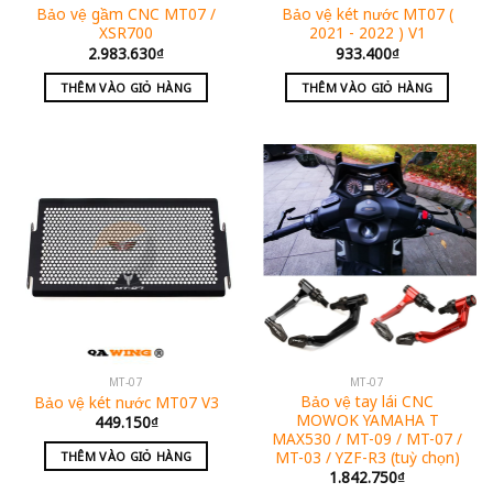
Bảo vệ gầm CNC MT07 /
Bảo vệ két nước MT07 (
XSR700
2021 - 2022 ) V1
2.983.630
₫
933.400
₫
THÊM VÀO GIỎ HÀNG
THÊM VÀO GIỎ HÀNG
MT-07
MT-07
Bảo vệ tay lái CNC
Bảo vệ két nước MT07 V3
MOWOK YAMAHA T
449.150
₫
MAX530 / MT-09 / MT-07 /
MT-03 / YZF-R3 (tuỳ chọn)
THÊM VÀO GIỎ HÀNG
1.842.750
₫