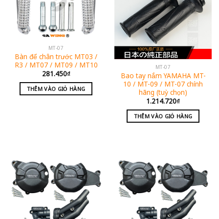
MT-07
Bàn để chân trước MT03 /
R3 / MT07 / MT09 / MT10
MT-07
281.450
₫
Bao tay nắm YAMAHA MT-
10 / MT-09 / MT-07 chính
THÊM VÀO GIỎ HÀNG
hãng (tuỳ chọn)
1.214.720
₫
THÊM VÀO GIỎ HÀNG