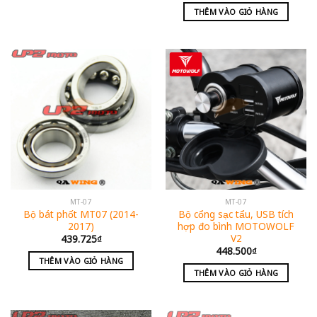
THÊM VÀO GIỎ HÀNG
MT-07
MT-07
Bộ bát phốt MT07 (2014-
Bộ cổng sạc tẩu, USB tích
2017)
hợp đo bình MOTOWOLF
V2
439.725
₫
448.500
₫
THÊM VÀO GIỎ HÀNG
THÊM VÀO GIỎ HÀNG