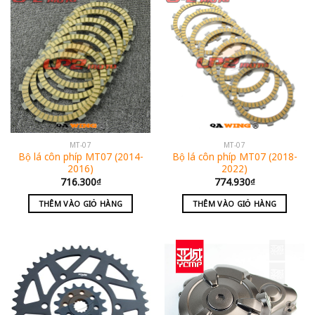
MT-07
MT-07
Bộ lá côn phíp MT07 (2014-
Bộ lá côn phíp MT07 (2018-
2016)
2022)
716.300
₫
774.930
₫
THÊM VÀO GIỎ HÀNG
THÊM VÀO GIỎ HÀNG