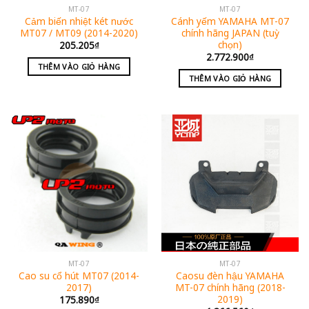
MT-07
MT-07
Cảm biến nhiệt két nước
Cánh yếm YAMAHA MT-07
MT07 / MT09 (2014-2020)
chính hãng JAPAN (tuỳ
chọn)
205.205
₫
2.772.900
₫
THÊM VÀO GIỎ HÀNG
THÊM VÀO GIỎ HÀNG
MT-07
MT-07
Cao su cổ hút MT07 (2014-
Caosu đèn hậu YAMAHA
2017)
MT-07 chính hãng (2018-
2019)
175.890
₫