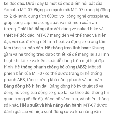
kế độc đáo. Dưới đây là một số đặc điểm nổi bật của
Yamaha MT-07:
Động cơ mạnh mẽ:
MT-07 trang bị động
cơ 2 xi-lanh, dung tích 689cc, với công nghệ crossplane,
giúp cung cấp mức công suất và mô-men xoắn ấn
tượng.
Thiết kế đẳng cấp:
Với dáng vẻ naked bike và
thiết kế độc đáo, MT-07 mang đến vẻ thể thao và hiện
đại, với các đường nét linh hoạt và động cơ trung tâm
làm tăng sự hấp dẫn.
Hệ thống treo linh hoạt:
Khung
gầm và hệ thống treo được thiết kế để mang lại sự linh
hoạt khi lái xe và kiểm soát dễ dàng trên mọi loại địa
hình.
Hệ thống phanh chống bó cứng (ABS):
Một số
phiên bản của MT-07 có thể được trang bị hệ thống
phanh ABS, tăng cường khả năng phanh và an toàn.
Bảng đồng hồ hiện đại:
Bảng đồng hồ kỹ thuật số và
đồng hồ vòng tua động cơ giúp lái xe theo dõi thông tin
quan trọng về tốc độ, đồng hồ vòng tua, và nhiều thông
số khác.
Hiệu suất và khả năng vận hành:
MT-07 được
đánh giá cao về hiệu suất động cơ và khả năng vận