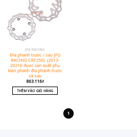
JFG RACING
Đĩa phanh trước / sau JFG
RACING CRF250L (2013-
20210 được sản xuất phụ
kiện phanh đĩa phanh trước
và sau
863.116
₫
THÊM VÀO GIỎ HÀNG
1