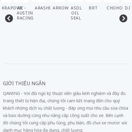
RAPOVIC
AR -
ARASHI
ARROW
ASDL
BRT
CHOHO
D.I.D
AUSTIN
OIL
RACING
SEAL
GIỚI THIỆU NGẮN
QAWING - Với đội ngũ kỹ thuật viên giàu kinh nghiệm và đầy đủ
trang thiết bị hiện đại, chúng tôi cam kết mang đến cho quý
khách những dịch vụ chất lượng - đáp ứng mọi nhu cầu sửa chữa
và bảo dưỡng cũng như nâng cấp công suất cho xe. Bên cạnh
đó chúng tôi cung cấp phụ tùng, phụ kiện, đồ chơi xe motor với
danh mục hàng hóa đa dạng, chất lượng.