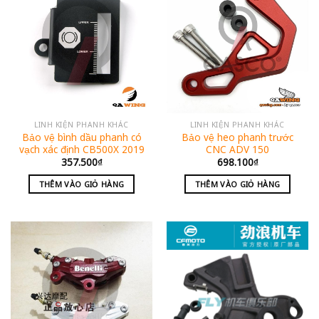
LINH KIỆN PHANH KHÁC
LINH KIỆN PHANH KHÁC
Bảo vệ bình dầu phanh có
Bảo vệ heo phanh trước
vạch xác định CB500X 2019
CNC ADV 150
357.500
₫
698.100
₫
THÊM VÀO GIỎ HÀNG
THÊM VÀO GIỎ HÀNG