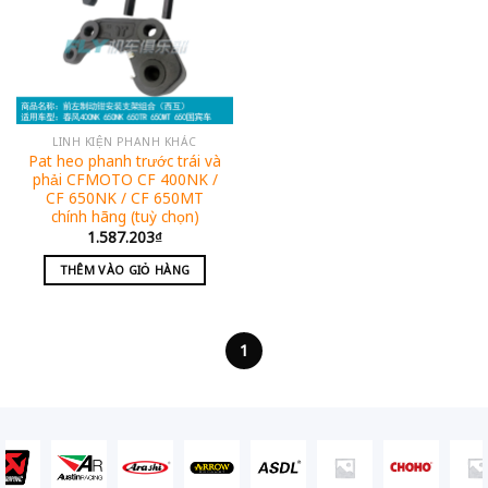
LINH KIỆN PHANH KHÁC
Pat heo phanh trước trái và
phải CFMOTO CF 400NK /
CF 650NK / CF 650MT
chính hãng (tuỳ chọn)
1.587.203
₫
THÊM VÀO GIỎ HÀNG
1