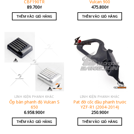
CBF190TR
Vulcan 900
89.700
₫
475.800
₫
THÊM VÀO GIỎ HÀNG
THÊM VÀO GIỎ HÀNG
LINH KIỆN PHANH KHÁC
LINH KIỆN PHANH KHÁC
Ốp bàn phanh độ Vulcan S
Pat đỡ cốc dầu phanh trước
650
YZF-R1 (2004-2014)
6.958.900
₫
250.900
₫
THÊM VÀO GIỎ HÀNG
THÊM VÀO GIỎ HÀNG