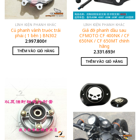
LINH KIỆN PHANH KHÁC
LINH KIỆN PHANH KHÁC
Củ phanh vành trước trái
Giá đỡ phanh dầu sau
phải ( 1 bên ) BN302
CFMOTO CF 400NK / CF
650NK / CF 650MT chính
2.997.800
₫
hãng
THÊM VÀO GIỎ HÀNG
2.331.693
₫
THÊM VÀO GIỎ HÀNG