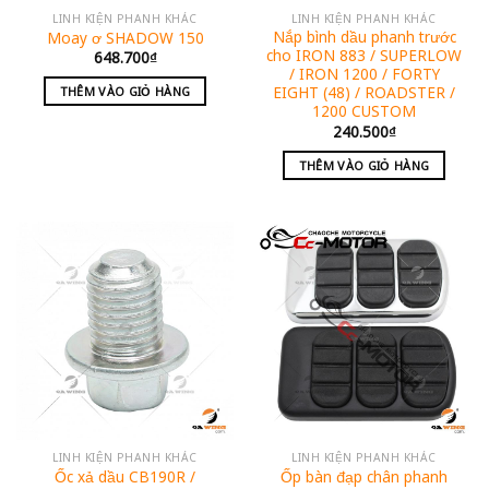
LINH KIỆN PHANH KHÁC
LINH KIỆN PHANH KHÁC
Nắp bình dầu phanh trước
Moay ơ SHADOW 150
cho IRON 883 / SUPERLOW
648.700
₫
/ IRON 1200 / FORTY
EIGHT (48) / ROADSTER /
THÊM VÀO GIỎ HÀNG
1200 CUSTOM
240.500
₫
THÊM VÀO GIỎ HÀNG
LINH KIỆN PHANH KHÁC
LINH KIỆN PHANH KHÁC
Ốc xả dầu CB190R /
Ốp bàn đạp chân phanh