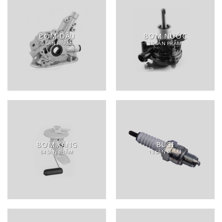
BƠM DẦU
BƠM NƯỚC
9 SẢN PHẨM
18 SẢN PHẨM
BƠM XĂNG
BUGI
54 SẢN PHẨM
13 SẢN PHẨM