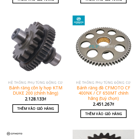
HỆ THỐNG PHỤ TÙNG ĐỘNG CƠ
HỆ THỐNG PHỤ TÙNG ĐỘNG CƠ
Bánh răng côn ly hợp KTM
Bánh răng đề CFMOTO CF
DUKE 200 (chính hãng)
400NK / CF 650MT chính
hãng (tuỳ chọn)
2.128.133
₫
2.451.267
₫
THÊM VÀO GIỎ HÀNG
THÊM VÀO GIỎ HÀNG