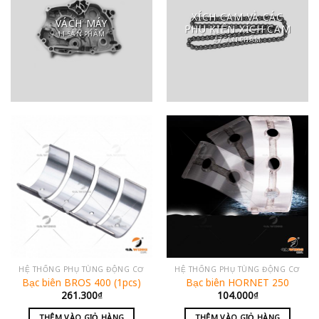
XÍCH CAM VÀ CÁC
VÁCH MÁY
PHỤ KIỆN XÍCH CAM
11 SẢN PHẨM
47 SẢN PHẨM
HỆ THỐNG PHỤ TÙNG ĐỘNG CƠ
HỆ THỐNG PHỤ TÙNG ĐỘNG CƠ
Bạc biên BROS 400 (1pcs)
Bạc biên HORNET 250
261.300
₫
104.000
₫
THÊM VÀO GIỎ HÀNG
THÊM VÀO GIỎ HÀNG