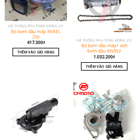
HỆ THỐNG PHỤ TÙNG ĐỘNG CƠ
Bộ bơm dầu máy REBEL
250
HỆ THỐNG PHỤ TÙNG ĐỘNG CƠ
417.300
₫
Bộ bơm dầu máy+ xích
bơm dầu BN302
THÊM VÀO GIỎ HÀNG
1.032.200
₫
THÊM VÀO GIỎ HÀNG