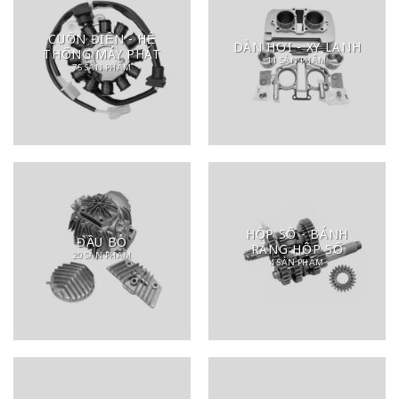
CUỘN ĐIỆN - HỆ
DÀN HƠI - XY LANH
THỐNG MÁY PHÁT
11 SẢN PHẨM
75 SẢN PHẨM
HỘP SỐ - BÁNH
ĐẦU BÒ
RĂNG HỘP SỐ
20 SẢN PHẨM
4 SẢN PHẨM