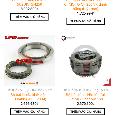
SUZUKI GN250
CFMOTO CF 250NK chính
hãng (tuỳ chọn)
8.002.800
₫
1.725.994
₫
THÊM VÀO GIỎ HÀNG
THÊM VÀO GIỎ HÀNG
HỆ THỐNG PHỤ TÙNG ĐỘNG CƠ
HỆ THỐNG PHỤ TÙNG ĐỘNG CƠ
Bộ bát bi đĩa khởi động
Bộ bát côn - Nồi côn full
KLX400 (2003-2004)
RR150 / Shadow 150
2.696.980
₫
2.570.100
₫
THÊM VÀO GIỎ HÀNG
THÊM VÀO GIỎ HÀNG