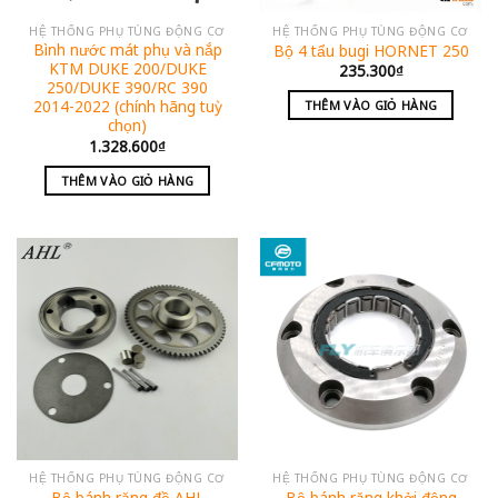
HỆ THỐNG PHỤ TÙNG ĐỘNG CƠ
HỆ THỐNG PHỤ TÙNG ĐỘNG CƠ
Bình nước mát phụ và nắp
Bộ 4 tẩu bugi HORNET 250
KTM DUKE 200/DUKE
235.300
₫
250/DUKE 390/RC 390
2014-2022 (chính hãng tuỳ
THÊM VÀO GIỎ HÀNG
chọn)
1.328.600
₫
THÊM VÀO GIỎ HÀNG
HỆ THỐNG PHỤ TÙNG ĐỘNG CƠ
HỆ THỐNG PHỤ TÙNG ĐỘNG CƠ
Bộ bánh răng đề AHL
Bộ bánh răng khởi động