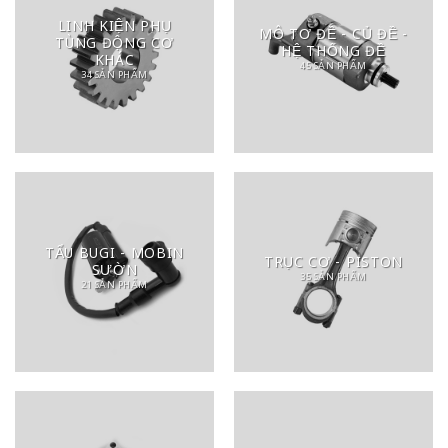
LINH KIỆN PHỤ
MÔ TƠ ĐỀ - CỦ ĐỀ -
TÙNG ĐỘNG CƠ
HỆ THỐNG ĐỀ
KHÁC
45 SẢN PHẨM
34 SẢN PHẨM
TẨU BUGI - MOBIN
TRỤC CƠ - PISTON
SƯỜN
35 SẢN PHẨM
21 SẢN PHẨM