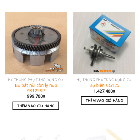
HỆ THỐNG PHỤ TÙNG ĐỘNG CƠ
HỆ THỐNG PHỤ TÙNG ĐỘNG CƠ
Bộ bát nồi côn ly hợp
Bộ biên CG125
YB125SP
1.427.400
₫
999.700
₫
THÊM VÀO GIỎ HÀNG
THÊM VÀO GIỎ HÀNG