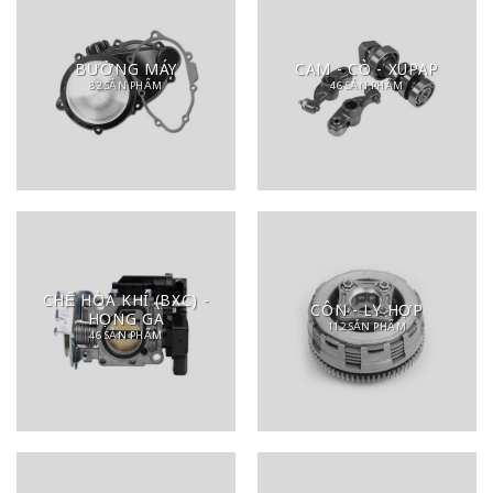
BƯỞNG MÁY
CAM - CÒ - XUPAP
82 SẢN PHẨM
46 SẢN PHẨM
CHẾ HÒA KHÍ (BXC) -
CÔN - LY HỢP
HỌNG GA
112 SẢN PHẨM
46 SẢN PHẨM