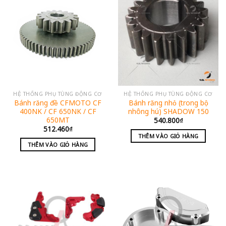
HỆ THỐNG PHỤ TÙNG ĐỘNG CƠ
HỆ THỐNG PHỤ TÙNG ĐỘNG CƠ
Bánh răng đề CFMOTO CF
Bánh răng nhỏ (trong bộ
400NK / CF 650NK / CF
nhông hú) SHADOW 150
650MT
540.800
₫
512.460
₫
THÊM VÀO GIỎ HÀNG
THÊM VÀO GIỎ HÀNG