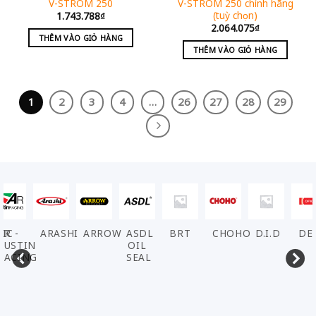
V-STROM 250
V-STROM 250 chính hãng
(tuỳ chọn)
1.743.788
₫
2.064.075
₫
THÊM VÀO GIỎ HÀNG
THÊM VÀO GIỎ HÀNG
1
2
3
4
…
26
27
28
29
VIC
AR -
ARASHI
ARROW
ASDL
BRT
CHOHO
D.I.D
DE
AUSTIN
OIL
RACING
SEAL