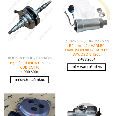
HỆ THỐNG PHỤ TÙNG ĐỘNG CƠ
Bộ bơm dầu HARLEY
DAVIDSON 883 / HARLEY
DAVIDSON 1200
HỆ THỐNG PHỤ TÙNG ĐỘNG CƠ
2.488.200
₫
Bộ biên HONDA CROSS
CUB CC110
THÊM VÀO GIỎ HÀNG
1.900.600
₫
THÊM VÀO GIỎ HÀNG