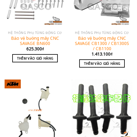
HỆ THỐNG PHỤ TÙNG ĐỘNG CƠ
HỆ THỐNG PHỤ TÙNG ĐỘNG CƠ
Bảo vệ bưởng máy CNC
Bảo vệ bưởng máy CNC
SAVAGE BN600
SAVAGE CB1300 / CB1300S
/ CB1100
625.300
₫
1.413.100
₫
THÊM VÀO GIỎ HÀNG
THÊM VÀO GIỎ HÀNG