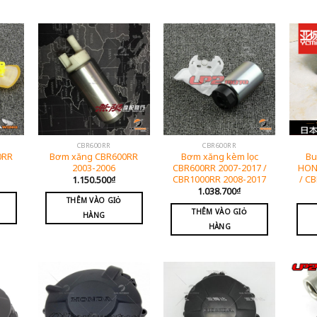
CBR600RR
CBR600RR
0RR
Bơm xăng CBR600RR
Bơm xăng kèm lọc
Bu
2003-2006
CBR600RR 2007-2017 /
HON
CBR1000RR 2008-2017
/ C
1.150.500
₫
1.038.700
₫
THÊM VÀO GIỎ
THÊM VÀO GIỎ
HÀNG
HÀNG