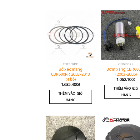
CBR600RR
CBR600RR
Bộ xéc măng
Bơm xăng CBR60
CBR600RR 2003-2013
(2003-2006)
(4 bộ)
1.062.100
₫
1.635.400
₫
THÊM VÀO GIỎ
THÊM VÀO GIỎ
HÀNG
HÀNG