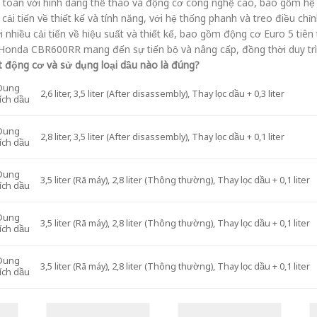
 toàn với hình dáng thể thao và động cơ công nghệ cao, bao gồm hệ t
cải tiến về thiết kế và tính năng, với hệ thống phanh và treo điều ch
nhiều cải tiến về hiệu suất và thiết kế, bao gồm động cơ Euro 5 tiên 
a Honda CBR600RR mang đến sự tiến bộ và nâng cấp, đồng thời duy trì
 động cơ và sử dụng loại dầu nào là đúng?
Dung
2,6 liter, 3,5 liter (After disassembly), Thay lọc dầu + 0,3 liter
tích dầu
Dung
2,8 liter, 3,5 liter (After disassembly), Thay lọc dầu + 0,1 liter
tích dầu
Dung
3,5 liter (Rã máy), 2,8 liter (Thông thường), Thay lọc dầu + 0,1 liter
tích dầu
Dung
3,5 liter (Rã máy), 2,8 liter (Thông thường), Thay lọc dầu + 0,1 liter
tích dầu
Dung
3,5 liter (Rã máy), 2,8 liter (Thông thường), Thay lọc dầu + 0,1 liter
tích dầu