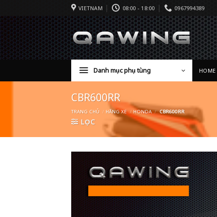
VIETNAM
08:00 - 18:00
0967994389
Danh mục phụ tùng
HOME
CBR600RR
TRANG CHỦ
/
HÃNG XE
/
HONDA
/
CBR600RR
LỌC