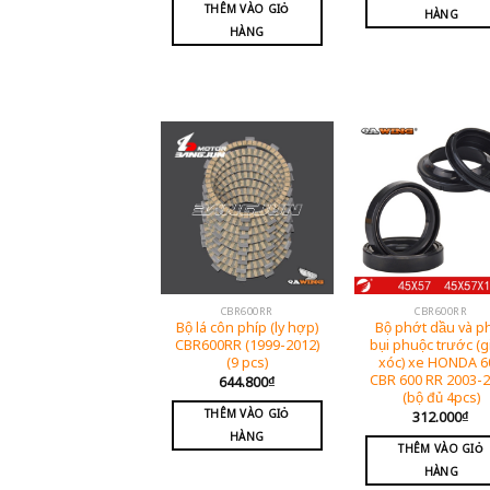
THÊM VÀO GIỎ
HÀNG
HÀNG
CBR600RR
CBR600RR
Bộ lá côn phíp (ly hợp)
Bộ phớt dầu và p
CBR600RR (1999-2012)
bụi phuộc trước (
(9 pcs)
xóc) xe HONDA 6
CBR 600 RR 2003-
644.800
₫
(bộ đủ 4pcs)
THÊM VÀO GIỎ
312.000
₫
HÀNG
THÊM VÀO GIỎ
HÀNG