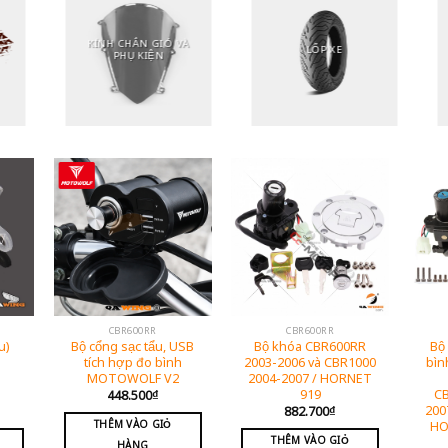
KÍNH CHẮN GIÓ VÀ
LỐP XE
PHỤ KIỆN
CBR600RR
CBR600RR
u)
Bộ cổng sạc tẩu, USB
Bộ khóa CBR600RR
Bộ
tích hợp đo bình
2003-2006 và CBR1000
bìn
MOTOWOLF V2
2004-2007 / HORNET
919
CB
448.500
₫
200
882.700
₫
THÊM VÀO GIỎ
HO
THÊM VÀO GIỎ
HÀNG