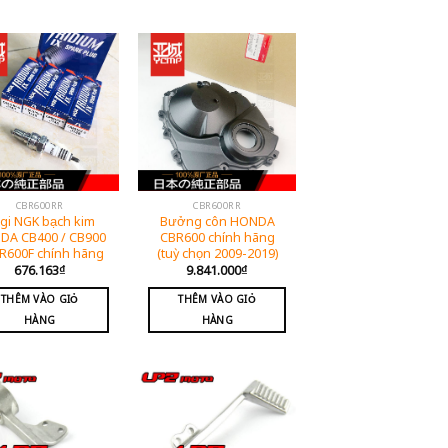
CBR600RR
CBR600RR
gi NGK bạch kim
Bưởng côn HONDA
DA CB400 / CB900
CBR600 chính hãng
BR600F chính hãng
(tuỳ chọn 2009-2019)
676.163
₫
9.841.000
₫
THÊM VÀO GIỎ
THÊM VÀO GIỎ
HÀNG
HÀNG