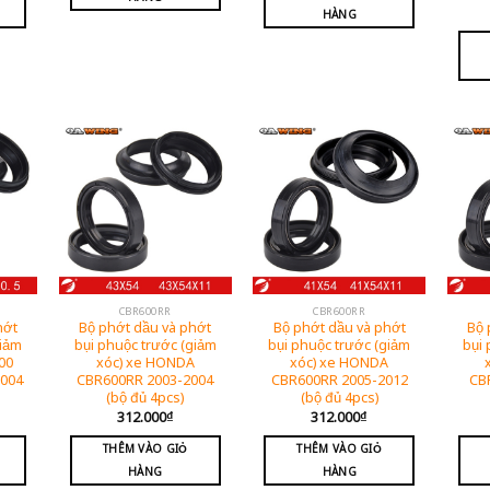
HÀNG
CBR600RR
CBR600RR
hớt
Bộ phớt dầu và phớt
Bộ phớt dầu và phớt
Bộ 
giảm
bụi phuộc trước (giảm
bụi phuộc trước (giảm
bụi 
00
xóc) xe HONDA
xóc) xe HONDA
2004
CBR600RR 2003-2004
CBR600RR 2005-2012
CB
(bộ đủ 4pcs)
(bộ đủ 4pcs)
312.000
₫
312.000
₫
THÊM VÀO GIỎ
THÊM VÀO GIỎ
HÀNG
HÀNG