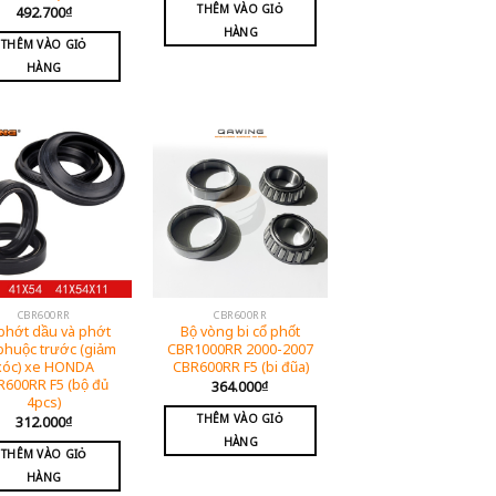
THÊM VÀO GIỎ
492.700
₫
HÀNG
THÊM VÀO GIỎ
HÀNG
CBR600RR
CBR600RR
phớt dầu và phớt
Bộ vòng bi cổ phốt
phuộc trước (giảm
CBR1000RR 2000-2007
xóc) xe HONDA
CBR600RR F5 (bi đũa)
R600RR F5 (bộ đủ
364.000
₫
4pcs)
THÊM VÀO GIỎ
312.000
₫
HÀNG
THÊM VÀO GIỎ
HÀNG