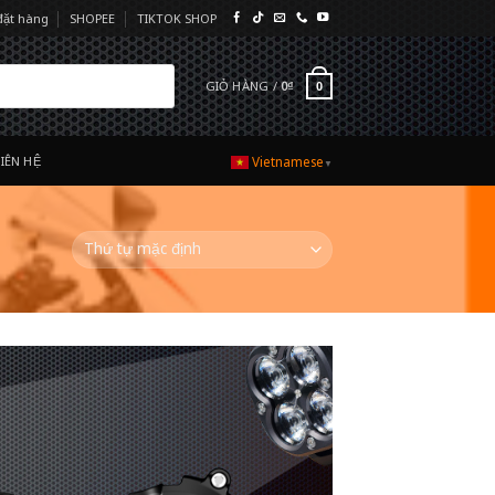
đặt hàng
SHOPEE
TIKTOK SHOP
GIỎ HÀNG /
0
₫
0
LIÊN HỆ
Vietnamese
▼