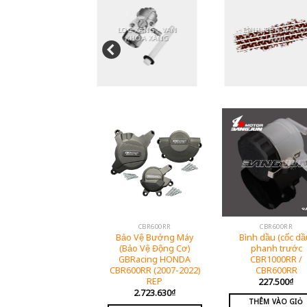
LỌC XĂNG - VAN
LINH KIỆN MOTO
TRỢ LỰC
KHÓA XĂNG
CLASSIC
CBR600RR
CBR600RR
Bảo Vệ Bưởng Máy
Bình dầu (cốc dầ
(Bảo Vệ Động Cơ)
phanh trước
GBRacing HONDA
CBR1000RR /
CBR600RR (2007-2022)
CBR600RR
REP
227.500
₫
2.723.630
₫
THÊM VÀO GIỎ