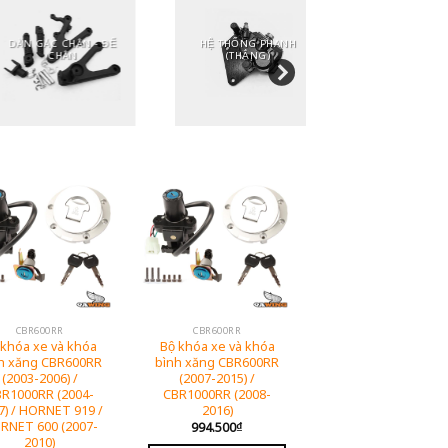
DÀN GÁC CHÂN - ĐỂ
HỆ THỐNG PHANH
CHỐNG ĐỔ - 
CHÂN
(THẮNG)
ĐỘNG C
CBR600RR
CBR600RR
 khóa xe và khóa
Bộ khóa xe và khóa
h xăng CBR600RR
bình xăng CBR600RR
(2003-2006) /
(2007-2015) /
R1000RR (2004-
CBR1000RR (2008-
7) / HORNET 919 /
2016)
RNET 600 (2007-
994.500
₫
2010)