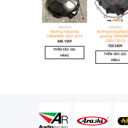
CBR600RR
CBR600RR
Bưởng máy phải
Bưởng máy phải 
CBR600RR 2007-2014
gioăng CBR600
(2007-2012)
945.100
₫
703.560
₫
THÊM VÀO GIỎ
THÊM VÀO GIỎ
HÀNG
HÀNG