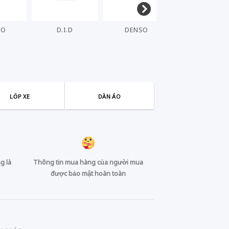
HO
D.I.D
DENSO
ELIG
LỐP XE
DÀN ÁO
g là
Thông tin mua hàng của người mua
được bảo mật hoàn toàn