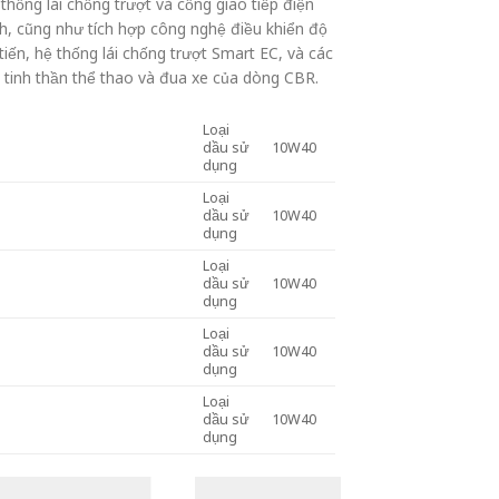
hống lái chống trượt và cổng giao tiếp điện
ỉnh, cũng như tích hợp công nghệ điều khiển độ
tiến, hệ thống lái chống trượt Smart EC, và các
 tinh thần thể thao và đua xe của dòng CBR.
Loại
dầu sử
10W40
dụng
Loại
dầu sử
10W40
dụng
Loại
dầu sử
10W40
dụng
Loại
dầu sử
10W40
dụng
Loại
dầu sử
10W40
dụng