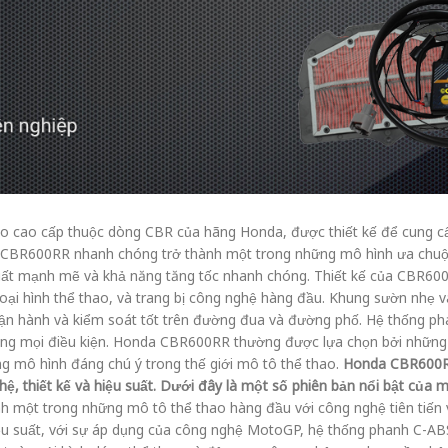
cao cấp thuộc dòng CBR của hãng Honda, được thiết kế để cung cấp
 CBR600RR nhanh chóng trở thành một trong những mô hình ưa chuộn
g suất mạnh mẽ và khả năng tăng tốc nhanh chóng. Thiết kế của CBR
oại hình thể thao, và trang bị công nghệ hàng đầu. Khung sườn nhẹ v
n hành và kiểm soát tốt trên đường đua và đường phố. Hệ thống ph
ng mọi điều kiện. Honda CBR600RR thường được lựa chọn bởi những n
ng mô hình đáng chú ý trong thế giới mô tô thể thao.
Honda CBR600RR
hệ, thiết kế và hiệu suất. Dưới đây là một số phiên bản nổi bật của m
 một trong những mô tô thể thao hàng đầu với công nghệ tiên tiến v
iệu suất, với sự áp dụng của công nghệ MotoGP, hệ thống phanh C-ABS