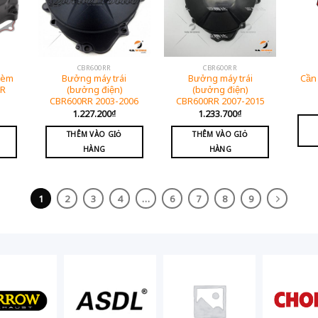
CBR600RR
CBR600RR
kèm
Bưởng máy trái
Bưởng máy trái
Cần
RR
(bưởng điện)
(bưởng điện)
CBR600RR 2003-2006
CBR600RR 2007-2015
1.227.200
₫
1.233.700
₫
THÊM VÀO GIỎ
THÊM VÀO GIỎ
HÀNG
HÀNG
1
2
3
4
…
6
7
8
9