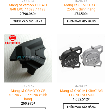
MANG CÁ
MANG CÁ
Mang cá carbon DUCATI
Mang cá CFMOTO CF
848 EVO / 1098 / 1198
250NK chính hãng
2.790.060
₫
474.500
₫
THÊM VÀO GIỎ HÀNG
THÊM VÀO GIỎ HÀNG
MANG CÁ
MANG CÁ
Mang cá CFMOTO CF
Mang cá CNC MTKRACING
400NK / CF 650NK chính
LEONCINO 500
hãng
1.032.512
₫
260.975
₫
THÊM VÀO GIỎ HÀNG