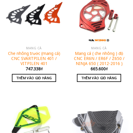
MANG CÁ
MANG CÁ
Che nhông trước (mang cá)
Mang cá ( che nhông ) độ
CNC SVARTPILEN 401 /
CNC ER6N / ER6F / Z650 /
VITPILEN 401
NINJA 650 ( 2012-2016 )
747.338
₫
665.600
₫
THÊM VÀO GIỎ HÀNG
THÊM VÀO GIỎ HÀNG