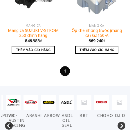
MANG CÁ
MANG CÁ
Mang cá SUZUKI V-STROM
Ốp che nhông trước (mang
250 chính hãng
cá) GZ150-A
846.983
₫
669.240
₫
THÊM VÀO GIỎ HÀNG
THÊM VÀO GIỎ HÀNG
1
VIC
AR -
ARASHI
ARROW
ASDL
BRT
CHOHO
D.I.D
DE
AUSTIN
OIL
RACING
SEAL