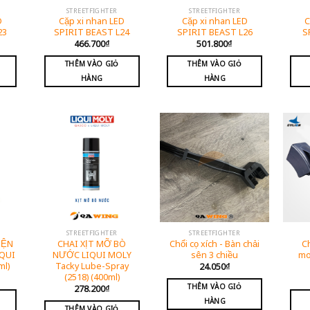
STREETFIGHTER
STREETFIGHTER
D
Cặp xi nhan LED
Cặp xi nhan LED
C
23
SPIRIT BEAST L24
SPIRIT BEAST L26
S
466.700
₫
501.800
₫
THÊM VÀO GIỎ
THÊM VÀO GIỎ
HÀNG
HÀNG
STREETFIGHTER
STREETFIGHTER
IỆN
CHAI XỊT MỠ BÒ
Chổi cọ xích - Bàn chải
Ch
IQUI
NƯỚC LIQUI MOLY
sên 3 chiều
mo
ml)
Tacky Lube-Spray
24.050
₫
(2518) (400ml)
THÊM VÀO GIỎ
278.200
₫
HÀNG
THÊM VÀO GIỎ