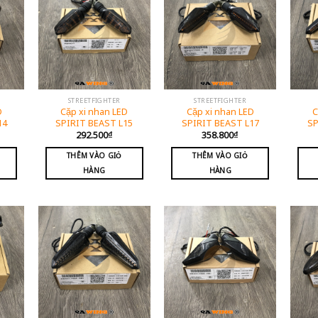
STREETFIGHTER
STREETFIGHTER
D
Cặp xi nhan LED
Cặp xi nhan LED
C
14
SPIRIT BEAST L15
SPIRIT BEAST L17
SP
292.500
₫
358.800
₫
THÊM VÀO GIỎ
THÊM VÀO GIỎ
HÀNG
HÀNG