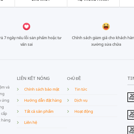
trả 7 ngày nếu lỗi sản phẩm hoặc tư
Chính sách giảm giá cho khách hàn
vấn sai
xưởng sửa chữa
LIÊN KẾT NÓNG
TI
CHỦ ĐỀ
iệm và
Chính sách bảo mật
Tin tức
ang
2
Th
Dịch vụ
p ứng
Hướng dẫn đặt hàng
âng
Tất cả sản phẩm
Hoạt động
2
 cấp
Th
c hàng
Liên hệ
2
Th