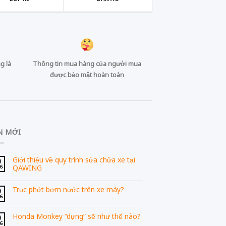
g là
Thông tin mua hàng của người mua
được bảo mật hoàn toàn
N MỚI
Giới thiệu về quy trình sửa chữa xe tại
0
QAWING
06
Trục phớt bơm nước trên xe máy?
0
06
Honda Monkey “dựng” sẽ như thế nào?
0
06