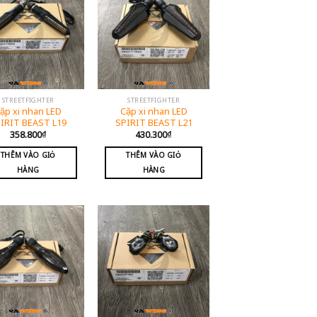
STREETFIGHTER
STREETFIGHTER
ặp xi nhan LED
Cặp xi nhan LED
IRIT BEAST L19
SPIRIT BEAST L21
358.800
₫
430.300
₫
THÊM VÀO GIỎ
THÊM VÀO GIỎ
HÀNG
HÀNG