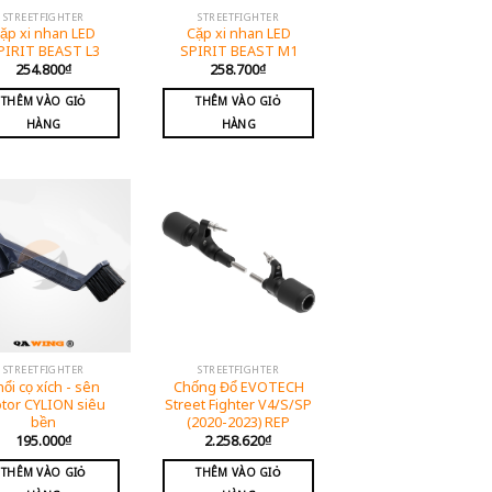
STREETFIGHTER
STREETFIGHTER
ặp xi nhan LED
Cặp xi nhan LED
PIRIT BEAST L3
SPIRIT BEAST M1
254.800
₫
258.700
₫
THÊM VÀO GIỎ
THÊM VÀO GIỎ
HÀNG
HÀNG
STREETFIGHTER
STREETFIGHTER
ổi cọ xích - sên
Chống Đổ EVOTECH
tor CYLION siêu
Street Fighter V4/S/SP
bền
(2020-2023) REP
195.000
₫
2.258.620
₫
THÊM VÀO GIỎ
THÊM VÀO GIỎ