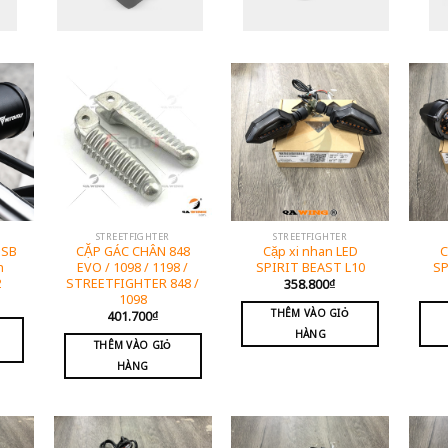
STREETFIGHTER
STREETFIGHTER
USB
CẶP GÁC CHÂN 848
Cặp xi nhan LED
C
h
EVO / 1098 / 1198 /
SPIRIT BEAST L10
SP
2
STREETFIGHTER 848 /
358.800
₫
1098
THÊM VÀO GIỎ
401.700
₫
HÀNG
THÊM VÀO GIỎ
HÀNG