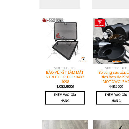
STREETFIGHTER
STREETFIGHTER
BẢO VỆ KÉT LÀM MÁT
Bộ cổng sạc tẩu, 
STREETFIGHTER 848 /
tích hợp đo bìn
1098
MOTOWOLF V
1.082.900
₫
448.500
₫
THÊM VÀO GIỎ
THÊM VÀO GIỎ
HÀNG
HÀNG