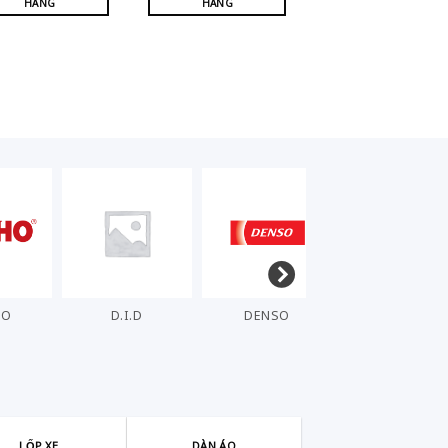
HÀNG
HÀNG
HO
D.I.D
DENSO
ELIG
LỐP XE
DÀN ÁO