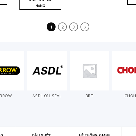
HÀNG
1
2
3
ARROW
ASDL OIL SEAL
BRT
CHO
NG
DẦU NHỚT
HỆ THỐNG PHANH