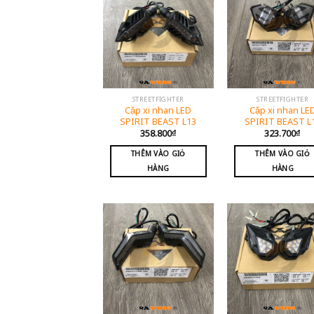
STREETFIGHTER
STREETFIGHTER
Cặp xi nhan LED
Cặp xi nhan LE
SPIRIT BEAST L13
SPIRIT BEAST L
358.800
₫
323.700
₫
THÊM VÀO GIỎ
THÊM VÀO GIỎ
HÀNG
HÀNG