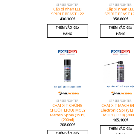
STREETFIGHTER
STREETFIGHTER
Cặp xi nhan LED
Cặp xi nhan LE
SPIRIT BEAST L22
SPIRIT BEAST L
430.300
₫
358.800
₫
THÊM VÀO GIỎ
THÊM VÀO GIỎ
HÀNG
HÀNG
STREETFIGHTER
STREETFIGHTER
CHAI XỊT CHỐNG
CHAI XỊT MẠCH Đ
CHUỘT LIQUI MOLY
Electronic Spray L
Marten Spray (1515)
MOLY (3110) (200
(200ml)
165.100
₫
208.000
₫
THÊM VÀO GIỎ
THÊM VÀO GIỎ