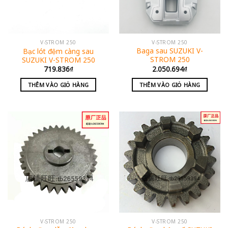
V-STROM 250
V-STROM 250
Baga sau SUZUKI V-
Bạc lót đệm càng sau
STROM 250
SUZUKI V-STROM 250
2.050.694
₫
719.836
₫
THÊM VÀO GIỎ HÀNG
THÊM VÀO GIỎ HÀNG
V-STROM 250
V-STROM 250