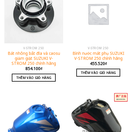
V-STROM 250
V-STROM 250
Bát nhông bắt đĩa và caosu
Bình nước mát phụ SUZUKI
giảm giật SUZUKI V-
V-STROM 250 chính hãng
STROM 250 chính hãng
455.520
₫
854.100
₫
THÊM VÀO GIỎ HÀNG
THÊM VÀO GIỎ HÀNG