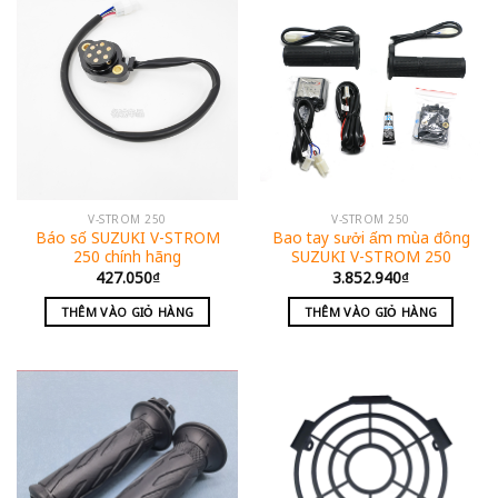
V-STROM 250
V-STROM 250
Báo số SUZUKI V-STROM
Bao tay sưởi ấm mùa đông
250 chính hãng
SUZUKI V-STROM 250
427.050
₫
3.852.940
₫
THÊM VÀO GIỎ HÀNG
THÊM VÀO GIỎ HÀNG