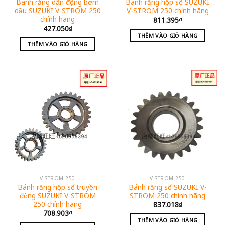
Bánh răng dẫn động bơm
Bánh răng hộp số SUZUKI
dầu SUZUKI V-STROM 250
V-STROM 250 chính hãng
chính hãng
811.395
₫
427.050
₫
THÊM VÀO GIỎ HÀNG
THÊM VÀO GIỎ HÀNG
V-STROM 250
V-STROM 250
Bánh răng hộp số truyền
Bánh răng số SUZUKI V-
động SUZUKI V-STROM
STROM 250 chính hãng
250 chính hãng
837.018
₫
708.903
₫
THÊM VÀO GIỎ HÀNG