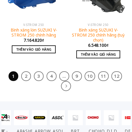
V-STROM 250
V-STROM 250
Bình xăng lớn SUZUKI V-
Bình xăng SUZUKI V-
STROM 250 chính hãng
STROM 250 chính hãng (tuỳ
chọn)
7.164.820
₫
6.548.100
₫
THÊM VÀO GIỎ HÀNG
THÊM VÀO GIỎ HÀNG
1
2
3
4
…
9
10
11
12
VIC
AR -
ARASHI
ARROW
ASDL
BRT
CHOHO
D.I.D
DE