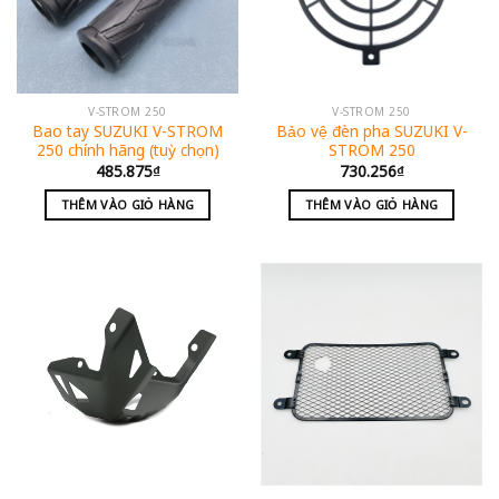
V-STROM 250
V-STROM 250
Bao tay SUZUKI V-STROM
Bảo vệ đèn pha SUZUKI V-
250 chính hãng (tuỳ chọn)
STROM 250
485.875
₫
730.256
₫
THÊM VÀO GIỎ HÀNG
THÊM VÀO GIỎ HÀNG