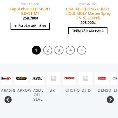
VULCAN 900
VULCAN 900
Cặp xi nhan LED SPIRIT
CHAI XỊT CHỐNG CHUỘT
BEAST M1
LIQUI MOLY Marten Spray
(1515) (200ml)
258.700
₫
208.000
₫
THÊM VÀO GIỎ HÀNG
THÊM VÀO GIỎ HÀNG
1
2
3
4
ARASHI
ARROW
ASDL
BRT
CHOHO
D.I.D
DENSO
EL
OIL
SEAL