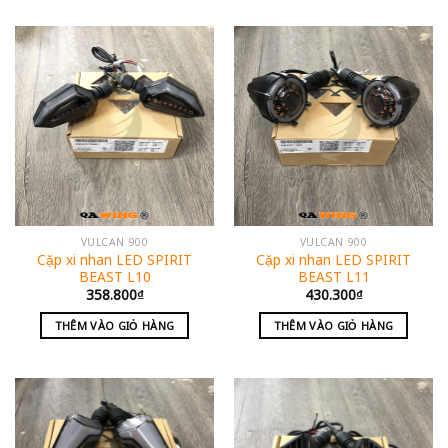
VULCAN 900
VULCAN 900
Cặp xi nhan LED SPIRIT
Cặp xi nhan LED SPIRIT
BEAST L10
BEAST L11
358.800
₫
430.300
₫
THÊM VÀO GIỎ HÀNG
THÊM VÀO GIỎ HÀNG