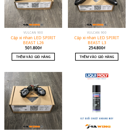
VULCAN 900
VULCAN 900
Cặp xi nhan LED SPIRIT
Cặp xi nhan LED SPIRIT
BEAST L26
BEAST L3
501.800
₫
254.800
₫
THÊM VÀO GIỎ HÀNG
THÊM VÀO GIỎ HÀNG