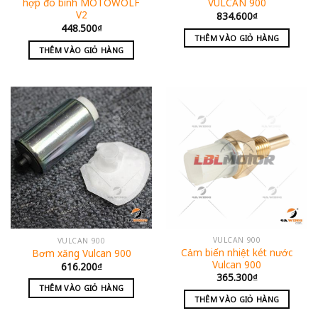
hợp đo bình MOTOWOLF
VULCAN 900
V2
834.600
₫
448.500
₫
THÊM VÀO GIỎ HÀNG
THÊM VÀO GIỎ HÀNG
VULCAN 900
VULCAN 900
Cảm biến nhiệt két nước
Bơm xăng Vulcan 900
Vulcan 900
616.200
₫
365.300
₫
THÊM VÀO GIỎ HÀNG
THÊM VÀO GIỎ HÀNG