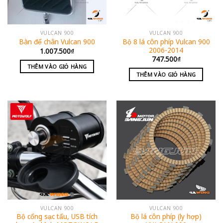
VULCAN 900
VULCAN 900
Bộ 8 lá côn phíp Vulcan 900
Bàn để chân Vulcan 900
2006-2014
1.007.500
₫
747.500
₫
THÊM VÀO GIỎ HÀNG
THÊM VÀO GIỎ HÀNG
VULCAN 900
VULCAN 900
Bộ cổng sạc tẩu, USB tích
Bộ lá côn phíp (ly hợp)