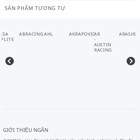
SẢN PHẨM TƯƠNG TỰ
ASA
ABRACING
AHL
AKRAPOVIC
AR
ARASHI
PLITE
-
AUSTIN
RACING
GIỚI THIỆU NGẮN