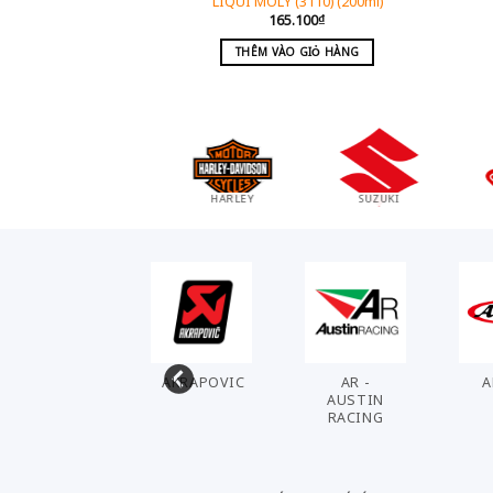
(2956) (150ml)
LIQUI MOLY (3110) (200ml)
.600
₫
165.100
₫
O GIỎ HÀNG
THÊM VÀO GIỎ HÀNG
CFMOTO
HUSQVARNA
ROYAL ENFIELD
AHL
AKRAPOVIC
AR -
A
AUSTIN
RACING