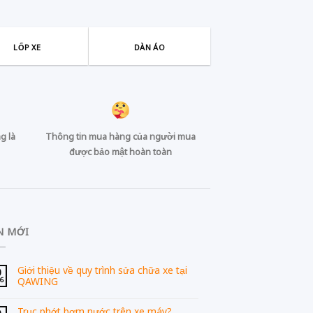
LỐP XE
DÀN ÁO
g là
Thông tin mua hàng của người mua
được bảo mật hoàn toàn
N MỚI
Giới thiệu về quy trình sửa chữa xe tại
0
QAWING
06
Trục phớt bơm nước trên xe máy?