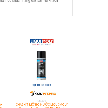
 nại nếu khách hàng đặt sai mã khách
KLX300
2+
CHAI XỊT MỠ BÒ NƯỚC LIQUI MOLY