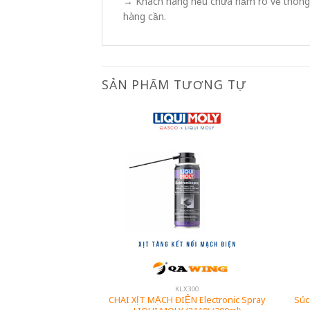
→ Khách hàng nếu chưa nắm rõ về thông t
hàng cần.
SẢN PHẨM TƯƠNG TỰ
X300
KLX300
CTAN LIQUI MOLY
CHAI XỊT MẠCH ĐIỆN Electronic Spray
Súc