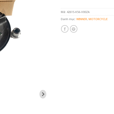
Mã:
42615-K56-V00ZA
Danh mục:
WINNER
,
MOTORCYCLE