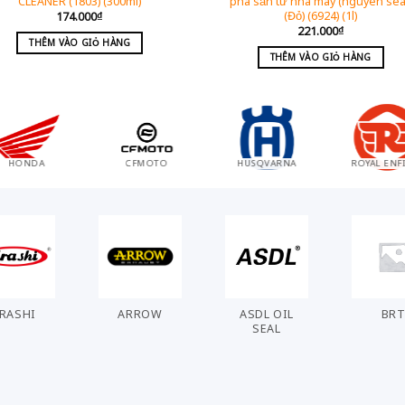
CLEANER (1803) (300ml)
pha sẵn từ nhà máy (nguyên sea
(Đỏ) (6924) (1l)
174.000
₫
221.000
₫
THÊM VÀO GIỎ HÀNG
THÊM VÀO GIỎ HÀNG
KTM
BMW
KAWASAKI
MOTO GUZ
RASHI
ARROW
ASDL OIL
BR
SEAL