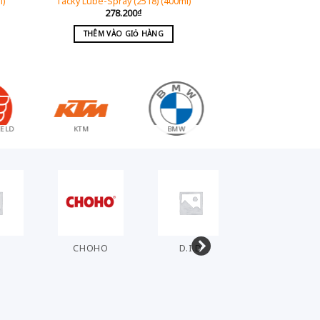
l)
Tacky Lube-Spray (2518) (400ml)
278.200
₫
THÊM VÀO GIỎ HÀNG
ZI
APRILIA
TRIUMPH
T
CHOHO
D.I.D
DENSO