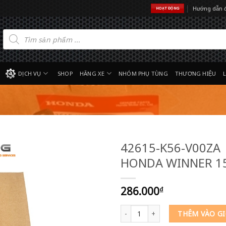
Hướng dẫn 
HOẠT ĐỘNG
Tìm
kiếm
sản
phẩm
DỊCH VỤ
SHOP
HÃNG XE
NHÓM PHỤ TÙNG
THƯƠNG HIỆU
42615-K56-V00ZA |
HONDA WINNER 15
286.000
₫
42615-K56-V00ZA | Cụm bắt nhông
THÊM VÀO G