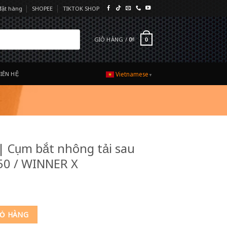
đặt hàng
SHOPEE
TIKTOK SHOP
GIỎ HÀNG /
0
₫
0
LIÊN HỆ
Vietnamese
▼
 Cụm bắt nhông tải sau
0 / WINNER X
 tải sau HONDA WINNER 150 / WINNER X số lượng
IỎ HÀNG