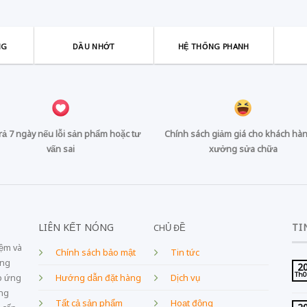
NG
DẦU NHỚT
HỆ THỐNG PHANH
trả 7 ngày nếu lỗi sản phẩm hoặc tư
Chính sách giảm giá cho khách hàn
vấn sai
xưởng sửa chữa
LIÊN KẾT NÓNG
TI
CHỦ ĐỀ
iệm và
Chính sách bảo mật
Tin tức
ang
2
Th
Dịch vụ
p ứng
Hướng dẫn đặt hàng
âng
Tất cả sản phẩm
Hoạt động