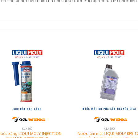
in sản phẩm nên nhắn tin hỏi shop trước khi đặt mua. Từ chối khiếu
KLX300
KLX300
 béc xăng LIQUI MOLY INJECTION
Nước làm mát LIQUI MOLY KFS 1