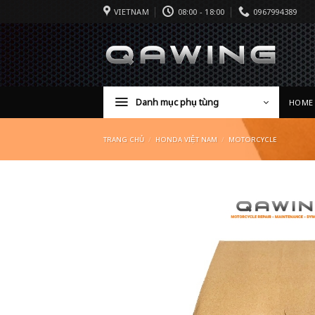
VIETNAM
08:00 - 18:00
0967994389
Danh mục phụ tùng
HOME
TRANG CHỦ
/
HONDA VIỆT NAM
/
MOTORCYCLE