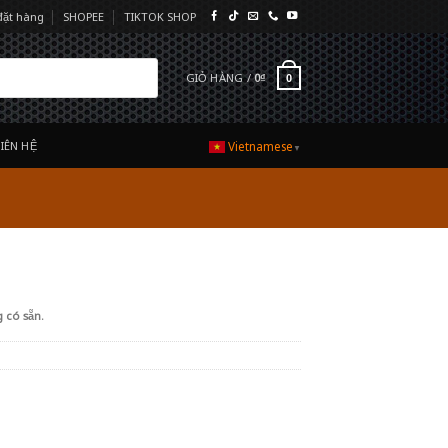
đặt hàng
SHOPEE
TIKTOK SHOP
GIỎ HÀNG /
0
₫
0
LIÊN HỆ
Vietnamese
▼
 có sẵn.