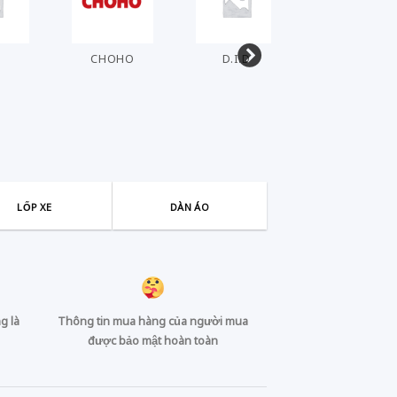
T
CHOHO
D.I.D
DENSO
LỐP XE
DÀN ÁO
g là
Thông tin mua hàng của người mua
được bảo mật hoàn toàn