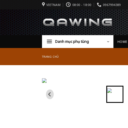
VIETNAM
08:00 - 18:00
0967994389
Danh mục phụ tùng
HOME
TRANG CHỦ