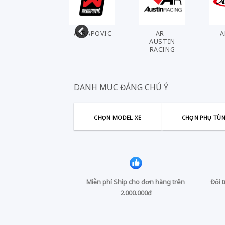
AHL
AKRAPOVIC
AR -
A
AUSTIN
RACING
DANH MỤC ĐÁNG CHÚ Ý
CHỌN MODEL XE
CHỌN PHỤ TÙ
Miễn phí Ship cho đơn hàng trên
Đổi 
2.000.000đ