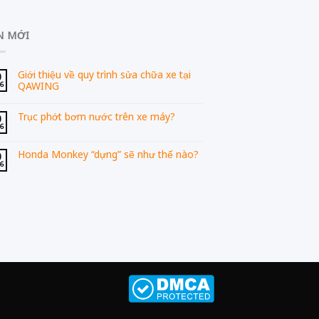
N MỚI
Giới thiệu về quy trình sửa chữa xe tại
0
QAWING
06
Trục phớt bơm nước trên xe máy?
0
06
Honda Monkey “dựng” sẽ như thế nào?
0
06