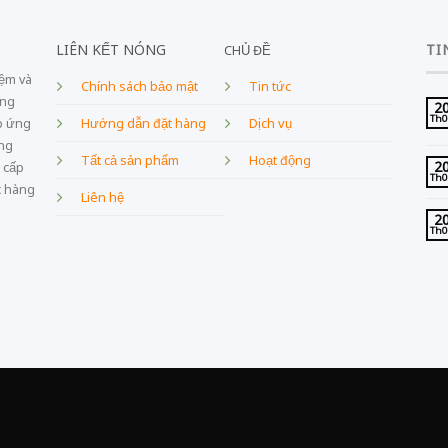
LIÊN KẾT NÓNG
TI
CHỦ ĐỀ
iệm và
Chính sách bảo mật
Tin tức
ang
2
Th
Dịch vụ
p ứng
Hướng dẫn đặt hàng
âng
Tất cả sản phẩm
Hoạt động
2
 cấp
Th
c hàng
Liên hệ
2
Th