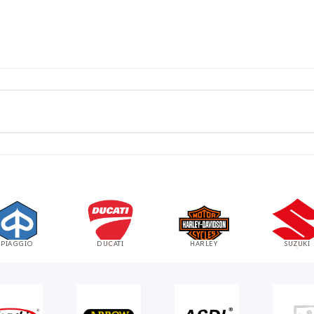
NA
ROYAL ENFIELD
KTM
BMW