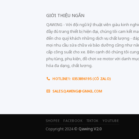
GIỚI THIỆU NGẮN
QAWING - Với đội ngũ kỹ thuật viên giàu kinh ngh
đầy đủ trang thiết bị hiện đại, chúng tôi cam kết m
đến cho quý khách những dịch vụ chất lượng - đá
mọi nhu cầu sửa chữa và bảo dưỡng cũng như n
cấp công suất cho xe. Bên cạnh đó chúng tôi cung
phụ tùng, phụ kiện, đồ chơi xe motor với danh mụ
hóa đa dạng, chất lượng.
HOTLINE1: 0353896195 (CÓ ZALO)
SALES.QAWING@GMAIL.COM
SHOPEE
FACEBOOK
TIKTOK
YOUTUBE
Copyright 2024 ©
Qawing V2.0