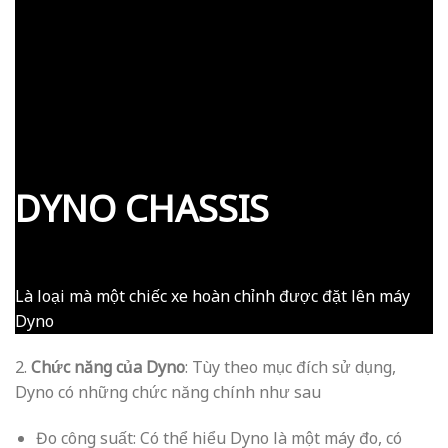
Là loại mà một chiếc xe hoàn chỉnh được đặt lên máy
Dyno
2.
Chức năng của Dyno
: Tùy theo mục đích sử dụng,
Dyno có những chức năng chính như sau
Đo công suất: Có thể hiểu Dyno là một máy đo, có
khả năng đo công suất của của xe (cụ thể là máy) như
công suất (thường tính theo đơn vị Hp – Horse
Power), mô men xoắn (thường tính theo đơn vị N.m
– Newtonmet). Đồng thời hiển thị các thông số này
theo dạng biểu đồ giúp các kĩ thuật viên chuẩn đoán,
đánh giá tình trạng xe. (khái niệm này có thể được
gọi là Test Dyno).
Canh chỉnh ECU (Tune ECU): Với một số xe đã thay
đổi cấu hình, dẫn đến nguyên lý của xe đã thay đổi,
cần chỉnh lại hệ thống điều khiển ECU tương thích