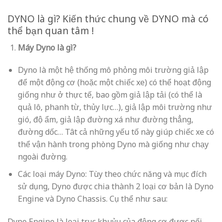
DYNO là gì? Kiến thức chung về DYNO mà có
thể bạn quan tâm !
Máy Dyno là gì?
Dyno là một hệ thống mô phỏng môi trường giả lập
để một động cơ (hoặc một chiếc xe) có thể hoạt động
giống như ở thực tế, bao gồm giả lập tải (có thể là
quả lô, phanh từ, thủy lực…), giả lập môi trường như
gió, độ ẩm, giả lập đường xá như đường thẳng,
đường dốc… Tât cả những yếu tố này giúp chiếc xe có
thể vận hành trong phòng Dyno mà giống như chạy
ngoài đường.
Các loại máy Dyno: Tùy theo chức năng và mục đích
sử dụng, Dyno được chia thành 2 loại cơ bản là Dyno
Engine và Dyno Chassis. Cụ thể như sau:
Dyno Engine là loại trục khuỷu của động cơ được nối