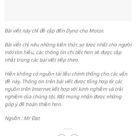
[Kiến thức chung] – Tỉ lệ
[Nâng cấp công suất] – Bài
xăng gió AFR – Hệ quả khó
độ Pô xăng lửa điển hình
lường của việc thay pô, lọc
cho Kawasaki KLX250
gió… trên xe FI