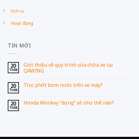
SHOPEE
FACEBOOK
TIKTOK
YOUTUBE
Copyright 2024 ©
Qawing V2.0