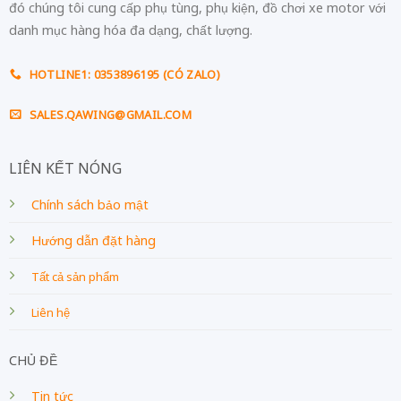
Dịch vụ
Hoạt động
TIN MỚI
Giới thiệu về quy trình sửa chữa xe tại
20
Th06
QAWING
Trục phớt bơm nước trên xe máy?
20
Th06
Honda Monkey “dựng” sẽ như thế nào?
20
Th06