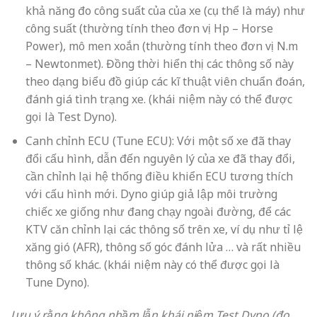
với cấu hình mới. Dyno giúp giả lập môi trường
chiếc xe giống như đang chạy ngoài đường, để các
KTV căn chỉnh lại các thông số trên xe, ví dụ như tỉ lệ
xăng gió (AFR), thông số góc đánh lửa … và rất nhiều
thông số khác. (khái niệm này có thể được gọi là
Tune Dyno).
Lưu ý rằng không nhầm lẫn khái niệm Test Dyno (đo,
đánh giá, lấy công suất) và Tune Dyno (canh chỉnh
thông số, hiệu chỉnh) với nhau.
Rodage xe mới trên Dyno: Đây là một khái niệm mới
và lạ lẫm với nhiều người (chúng tôi sẽ viết riêng
một bài chi tiết hơn về vấn đề này). Nghĩa là một
chiếc xe mới, trước khi đưa vào vận hành bình
thường cần trải qua quá trình Rodage (Rốt đa). Quá
trình này thường khá mất thời gian, và để rút ngắn
thời gian cũng như tối ưu hóa quá trình Rodage, có