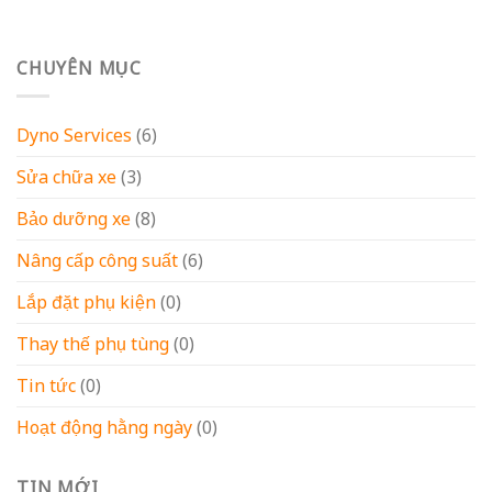
Giới thiệu về quy trình sửa chữa xe tại QAWING
20
Th06
Trục phớt bơm nước trên xe máy?
20
Th06
Honda Monkey “dựng” sẽ như thế nào?
20
Th06
[Kiến thức chung] – Nâng cấp công suất
20
Th06
[Nâng cấp công suất] – Bài độ Pô xăng lửa điển
20
Th06
hình cho Kawasaki KLX250