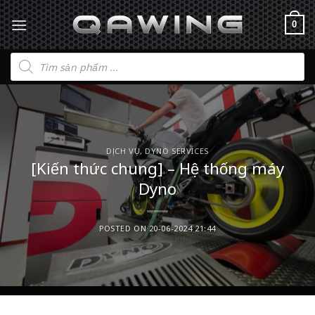
0
Tìm
kiếm
sản
phẩm
DỊCH VỤ
,
DYNO SERVICES
[Kiến thức chung] – Hệ thống máy
Dyno
POSTED ON
20-06-2024 21:44