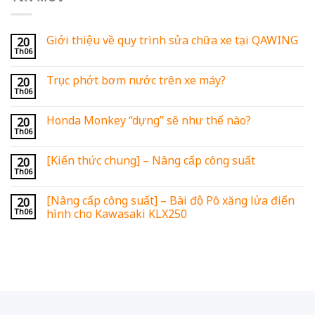
YUASA
ABRACING
AHL
AKRAPOVIC
AR
TOPLITE
-
AUSTIN
RACING
GIỚI THIỆU NGẮN
QAWING - Với đội ngũ kỹ thuật viên giàu kinh nghiệm và đầy đủ
trang thiết bị hiện đại, chúng tôi cam kết mang đến cho quý
khách những dịch vụ chất lượng - đáp ứng mọi nhu cầu sửa chữa
và bảo dưỡng cũng như nâng cấp công suất cho xe. Bên cạnh