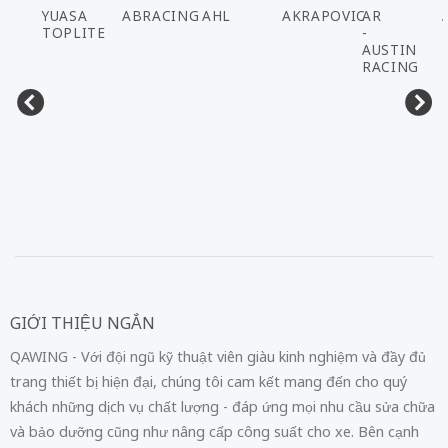
đó chúng tôi cung cấp phụ tùng, phụ kiện, đồ chơi xe motor với
danh mục hàng hóa đa dạng, chất lượng.
HOTLINE1: 0353896195 (CÓ ZALO)
SALES.QAWING@GMAIL.COM
LIÊN KẾT NÓNG
Chính sách bảo mật
Hướng dẫn đặt hàng
Tất cả sản phẩm
Liên hệ
CHỦ ĐỀ
Tin tức