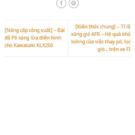
CHUYÊN MỤC
Dyno Services
(6)
Sửa chữa xe
(3)
Bảo dưỡng xe
(8)
Nâng cấp công suất
(6)
Lắp đặt phụ kiện
(0)
Thay thế phụ tùng
(0)
Tin tức
(0)
Hoạt động hằng ngày
(0)
TIN MỚI