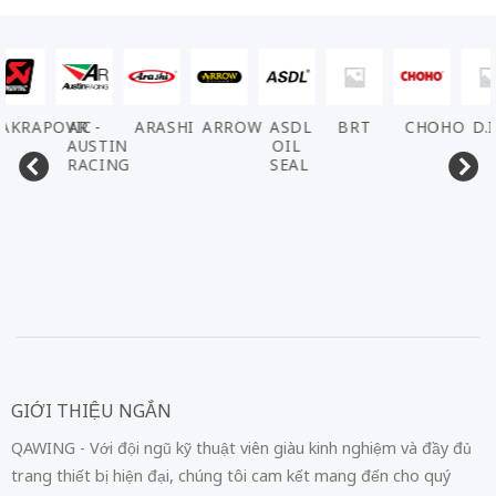
AKRAPOVIC
AR -
ARASHI
ARROW
ASDL
BRT
CHOHO
D.I
AUSTIN
OIL
RACING
SEAL
GIỚI THIỆU NGẮN
QAWING - Với đội ngũ kỹ thuật viên giàu kinh nghiệm và đầy đủ
trang thiết bị hiện đại, chúng tôi cam kết mang đến cho quý