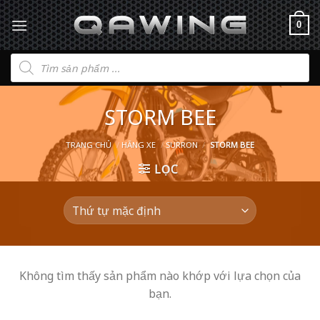
0
Tìm
kiếm
sản
phẩm
STORM BEE
TRANG CHỦ
/
HÃNG XE
/
SURRON
/
STORM BEE
LỌC
Không tìm thấy sản phẩm nào khớp với lựa chọn của
bạn.