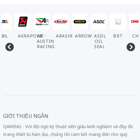
NG
AHL
AKRAPOVIC
AR -
ARASHI
ARROW
ASDL
BRT
CH
AUSTIN
OIL
RACING
SEAL
GIỚI THIỆU NGẮN
QAWING - Với đội ngũ kỹ thuật viên giàu kinh nghiệm và đầy đủ
trang thiết bị hiện đại, chúng tôi cam kết mang đến cho quý