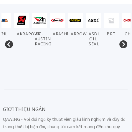
L
AKRAPOVIC
AR -
ARASHI
ARROW
ASDL
BRT
CHO
AUSTIN
OIL
RACING
SEAL
GIỚI THIỆU NGẮN
QAWING - Với đội ngũ kỹ thuật viên giàu kinh nghiệm và đầy đủ
trang thiết bị hiện đại, chúng tôi cam kết mang đến cho quý