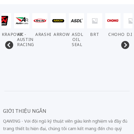
AKRAPOVIC
AR -
ARASHI
ARROW
ASDL
BRT
CHOHO
D.I
AUSTIN
OIL
RACING
SEAL
GIỚI THIỆU NGẮN
QAWING - Với đội ngũ kỹ thuật viên giàu kinh nghiệm và đầy đủ
trang thiết bị hiện đại, chúng tôi cam kết mang đến cho quý